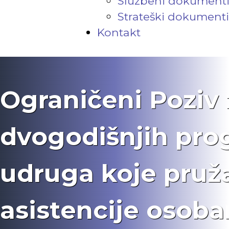
Službeni dokument
Strateški dokumenti
Kontakt
Ograničeni Poziv 
dvogodišnjih pr
udruga koje pruž
asistencije osob