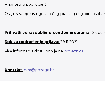
Prioritetno područje 3:
Osiguravanje usluge videćeg pratitelja slijepim osob
Prihvatljivo razdoblje provedbe programa:
2 godi
Rok za podnošenje prijava:
29.11.2021.
Više informacija dostupno je na:
poveznica
Kontakt:
lo-ra@pozega.hr