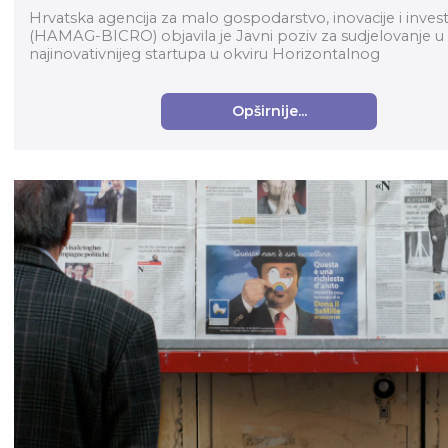
Hrvatska agencija za malo gospodarstvo, inovacije i investi
(HAMAG-BICRO) objavila je Javni poziv za sudjelovanje u
najinovativnijeg startupa u okviru Horizontalnog
transformacijskog pro...
Opširnije...