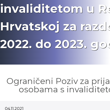
invaliditetom u R
Hrvatskoj za razd
2022. do 2023. go
Ograničeni Poziv za prij
osobama s invaliditet
04.11.2021