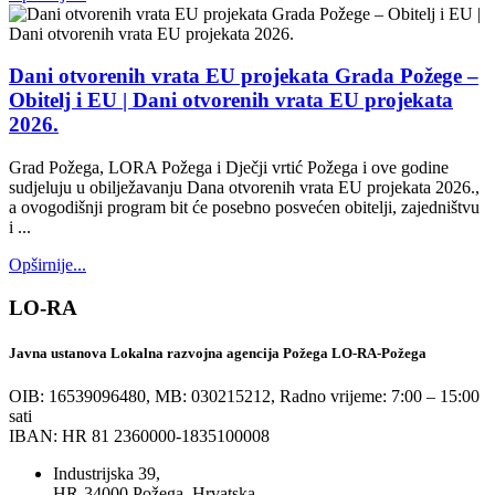
Dani otvorenih vrata EU projekata Grada Požege –
Obitelj i EU | Dani otvorenih vrata EU projekata
2026.
Grad Požega, LORA Požega i Dječji vrtić Požega i ove godine
sudjeluju u obilježavanju Dana otvorenih vrata EU projekata 2026.,
a ovogodišnji program bit će posebno posvećen obitelji, zajedništvu
i ...
Opširnije...
LO-RA
Javna ustanova Lokalna razvojna agencija Požega LO-RA-Požega
OIB: 16539096480, MB: 030215212,
Radno vrijeme: 7:00 – 15:00
sati
IBAN: HR 81 2360000-1835100008
Industrijska 39,
HR-34000 Požega, Hrvatska