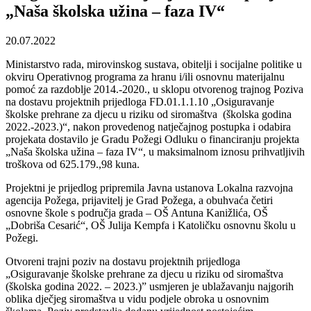
„Naša školska užina – faza IV“
20.07.2022
Ministarstvo rada, mirovinskog sustava, obitelji i socijalne politike u
okviru Operativnog programa za hranu i/ili osnovnu materijalnu
pomoć za razdoblje 2014.-2020., u sklopu otvorenog trajnog Poziva
na dostavu projektnih prijedloga FD.01.1.1.10 „Osiguravanje
školske prehrane za djecu u riziku od siromaštva (školska godina
2022.-2023.)“, nakon provedenog natječajnog postupka i odabira
projekata dostavilo je Gradu Požegi Odluku o financiranju projekta
„Naša školska užina – faza IV“, u maksimalnom iznosu prihvatljivih
troškova od 625.179.,98 kuna.
Projektni je prijedlog pripremila Javna ustanova Lokalna razvojna
agencija Požega, prijavitelj je Grad Požega, a obuhvaća četiri
osnovne škole s područja grada – OŠ Antuna Kanižlića, OŠ
„Dobriša Cesarić“, OŠ Julija Kempfa i Katoličku osnovnu školu u
Požegi.
Otvoreni trajni poziv na dostavu projektnih prijedloga
„Osiguravanje školske prehrane za djecu u riziku od siromaštva
(školska godina 2022. – 2023.)” usmjeren je ublažavanju najgorih
oblika dječjeg siromaštva u vidu podjele obroka u osnovnim