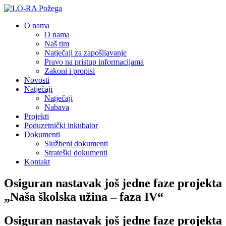
O nama
O nama
Naš tim
Natječaji za zapošljavanje
Pravo na pristup informacijama
Zakoni i propisi
Novosti
Natječaji
Natječaji
Nabava
Projekti
Poduzetnički inkubator
Dokumenti
Službeni dokumenti
Strateški dokumenti
Kontakt
Osiguran nastavak još jedne faze projekta
„Naša školska užina – faza IV“
Osiguran nastavak još jedne faze projekta