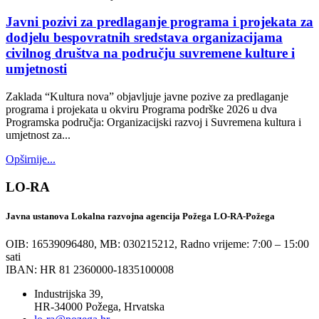
Javni pozivi za predlaganje programa i projekata za
dodjelu bespovratnih sredstava organizacijama
civilnog društva na području suvremene kulture i
umjetnosti
Zaklada “Kultura nova” objavljuje javne pozive za predlaganje
programa i projekata u okviru Programa podrške 2026 u dva
Programska područja: Organizacijski razvoj i Suvremena kultura i
umjetnost za...
Opširnije...
LO-RA
Javna ustanova Lokalna razvojna agencija Požega LO-RA-Požega
OIB: 16539096480, MB: 030215212,
Radno vrijeme: 7:00 – 15:00
sati
IBAN: HR 81 2360000-1835100008
Industrijska 39,
HR-34000 Požega, Hrvatska