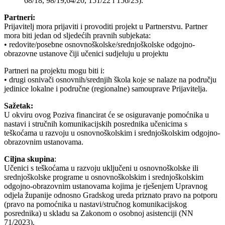
68/18, 98/19,64/20, 151/22 i 156/23).
Partneri:
Prijavitelj mora prijaviti i provoditi projekt u Partnerstvu. Partner
mora biti jedan od sljedećih pravnih subjekata:
• redovite/posebne osnovnoškolske/srednjoškolske odgojno-
obrazovne ustanove čiji učenici sudjeluju u projektu
Partneri na projektu mogu biti i:
• drugi osnivači osnovnih/srednjih škola koje se nalaze na području
jedinice lokalne i područne (regionalne) samouprave Prijavitelja.
Sažetak:
U okviru ovog Poziva financirat će se osiguravanje pomoćnika u
nastavi i stručnih komunikacijskih posrednika učenicima s
teškoćama u razvoju u osnovnoškolskim i srednjoškolskim odgojno-
obrazovnim ustanovama.
Ciljna skupina
:
Učenici s teškoćama u razvoju uključeni u osnovnoškolske ili
srednjoškolske programe u osnovnoškolskim i srednjoškolskim
odgojno-obrazovnim ustanovama kojima je rješenjem Upravnog
odjela županije odnosno Gradskog ureda priznato pravo na potporu
(pravo na pomoćnika u nastavi/stručnog komunikacijskog
posrednika) u skladu sa Zakonom o osobnoj asistenciji (NN
71/2023).