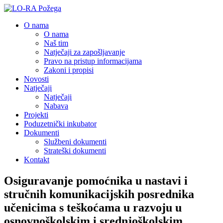
O nama
O nama
Naš tim
Natječaji za zapošljavanje
Pravo na pristup informacijama
Zakoni i propisi
Novosti
Natječaji
Natječaji
Nabava
Projekti
Poduzetnički inkubator
Dokumenti
Službeni dokumenti
Strateški dokumenti
Kontakt
Osiguravanje pomoćnika u nastavi i
stručnih komunikacijskih posrednika
učenicima s teškoćama u razvoju u
osnovnoškolskim i srednjoškolskim