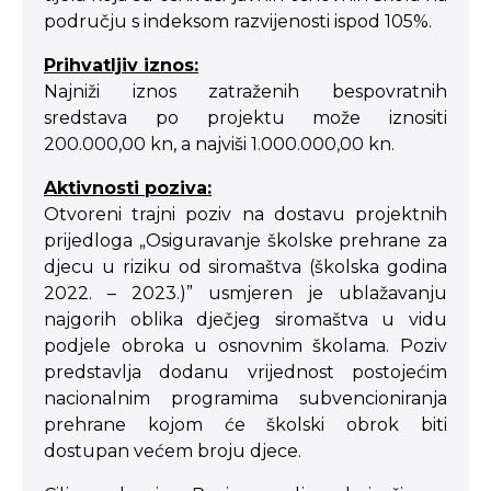
području s indeksom razvijenosti ispod 105%.
Prihvatljiv iznos:
Najniži iznos zatraženih bespovratnih
sredstava po projektu može iznositi
200.000,00 kn, a najviši 1.000.000,00 kn.
Aktivnosti poziva:
Otvoreni trajni poziv na dostavu projektnih
prijedloga „Osiguravanje školske prehrane za
djecu u riziku od siromaštva (školska godina
2022. – 2023.)” usmjeren je ublažavanju
najgorih oblika dječjeg siromaštva u vidu
podjele obroka u osnovnim školama. Poziv
predstavlja dodanu vrijednost postojećim
nacionalnim programima subvencioniranja
prehrane kojom će školski obrok biti
dostupan većem broju djece.