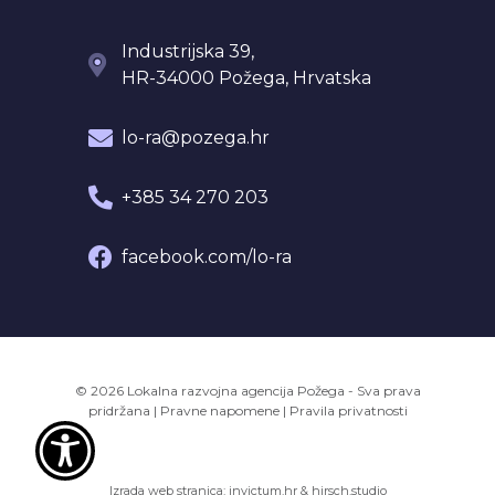
Industrijska 39,
HR-34000 Požega, Hrvatska
lo-ra@pozega.hr
+385 34 270 203
facebook.com/lo-ra
© 2026 Lokalna razvojna agencija Požega - Sva prava
pridržana
|
Pravne napomene
|
Pravila privatnosti
Izrada web stranica:
invictum.hr
&
hirsch.studio