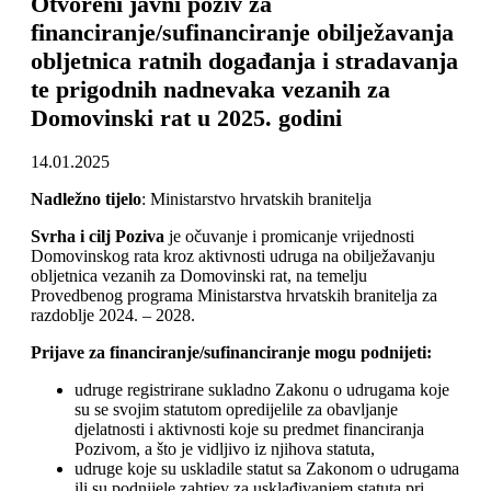
Otvoreni javni poziv za
financiranje/sufinanciranje obilježavanja
obljetnica ratnih događanja i stradavanja
te prigodnih nadnevaka vezanih za
Domovinski rat u 2025. godini
14.01.2025
Nadležno tijelo
: Ministarstvo hrvatskih branitelja
Svrha i cilj Poziva
je očuvanje i promicanje vrijednosti
Domovinskog rata kroz aktivnosti udruga na obilježavanju
obljetnica vezanih za Domovinski rat, na temelju
Provedbenog programa Ministarstva hrvatskih branitelja za
razdoblje 2024. – 2028.
Prijave za financiranje/sufinanciranje mogu podnijeti:
udruge registrirane sukladno Zakonu o udrugama koje
su se svojim statutom opredijelile za obavljanje
djelatnosti i aktivnosti koje su predmet financiranja
Pozivom, a što je vidljivo iz njihova statuta,
udruge koje su uskladile statut sa Zakonom o udrugama
ili su podnijele zahtjev za usklađivanjem statuta pri