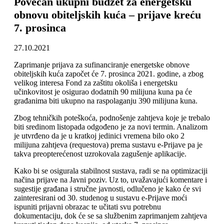
Povećan ukupni budžet za energetsku
obnovu obiteljskih kuća – prijave kreću
7. prosinca
27.10.2021
Zaprimanje prijava za sufinanciranje energetske obnove
obiteljskih kuća započet će 7. prosinca 2021. godine, a zbog
velikog interesa Fond za zaštitu okoliša i energetsku
učinkovitost je osigurao dodatnih 90 milijuna kuna pa će
građanima biti ukupno na raspolaganju 390 milijuna kuna.
Zbog tehničkih poteškoća, podnošenje zahtjeva koje je trebalo
biti sredinom listopada odgođeno je za novi termin. Analizom
je utvrđeno da je u kratkoj jedinici vremena bilo oko 2
milijuna zahtjeva (requestova) prema sustavu e-Prijave pa je
takva preopterećenost uzrokovala zagušenje aplikacije.
Kako bi se osigurala stabilnost sustava, radi se na optimizaciji
načina prijave na Javni poziv. Uz to, uvažavajući komentare i
sugestije građana i stručne javnosti, odlučeno je kako će svi
zainteresirani od 30. studenog u sustavu e-Prijave moći
ispuniti prijavni obrazac te učitati svu potrebnu
dokumentaciju, dok će se sa službenim zaprimanjem zahtjeva