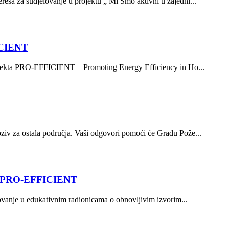
resa za sudjelovanje u projektu „ Mi Smo aktivni u zajedni...
FICIENT
projekta PRO-EFFICIENT – Promoting Energy Efficiency in Ho...
oziv za ostala područja. Vaši odgovori pomoći će Gradu Pože...
ekta PRO-EFFICIENT
lovanje u edukativnim radionicama o obnovljivim izvorim...