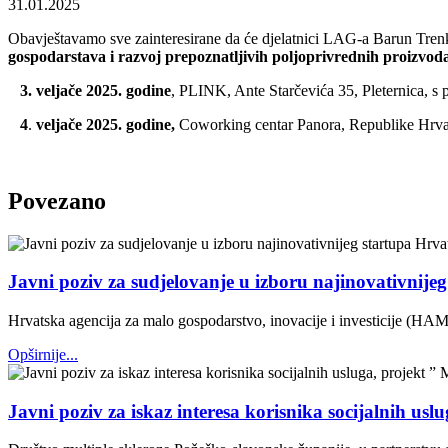
31.01.2025
Obavještavamo sve zainteresirane da će djelatnici LAG-a Barun Trenk 
gospodarstava i razvoj prepoznatljivih poljoprivrednih proizvo
3. veljače 2025. godine
, PLINK, Ante Starčevića 35, Pleternica, s 
4
.
veljače 2025. godine,
Coworking centar Panora, Republike Hrvat
Povezano
Javni poziv za sudjelovanje u izboru najinovativnije
Hrvatska agencija za malo gospodarstvo, inovacije i investicije (HAM
Opširnije...
Javni poziv za iskaz interesa korisnika socijalnih usl