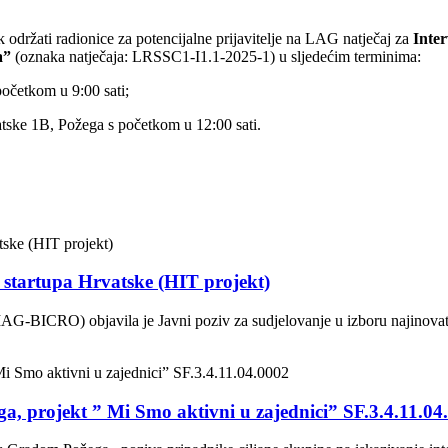
održati radionice za potencijalne prijavitelje na LAG natječaj za
Inter
da”
(oznaka natječaja: LRSSC1-I1.1-2025-1) u sljedećim terminima:
početkom u 9:00 sati;
ske 1B, Požega s početkom u 12:00 sati.
g startupa Hrvatske (HIT projekt)
AG-BICRO) objavila je Javni poziv za sudjelovanje u izboru najinovati
uga, projekt ” Mi Smo aktivni u zajednici” SF.3.4.11.04