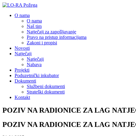
O nama
O nama
Naš tim
Natječaji za zapošljavanje
Pravo na pristup informacijama
Zakoni i propisi
Novosti
Natječaji
Natječaji
Nabava
Projekti
Poduzetnički inkubator
Dokumenti
Službeni dokumenti
Strateški dokumenti
Kontakt
POZIV NA RADIONICE ZA LAG NATJ
POZIV NA RADIONICE ZA LAG NATJ