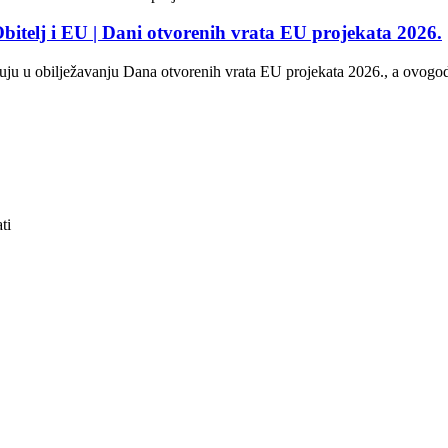
itelj i EU | Dani otvorenih vrata EU projekata 2026.
u u obilježavanju Dana otvorenih vrata EU projekata 2026., a ovogodišn
ti