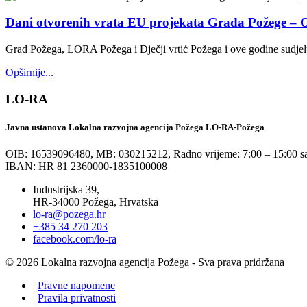
Dani otvorenih vrata EU projekata Grada Požege – Ob
Grad Požega, LORA Požega i Dječji vrtić Požega i ove godine sudjeluj
Opširnije...
LO-RA
Javna ustanova Lokalna razvojna agencija Požega LO-RA-Požega
OIB: 16539096480, MB: 030215212,
Radno vrijeme: 7:00 – 15:00 sa
IBAN: HR 81 2360000-1835100008
Industrijska 39,
HR-34000 Požega, Hrvatska
lo-ra@pozega.hr
+385 34 270 203
facebook.com/lo-ra
© 2026 Lokalna razvojna agencija Požega - Sva prava pridržana
|
Pravne napomene
|
Pravila privatnosti