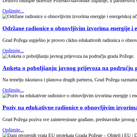
Društvo multiple skleroze Požeško-slavonske županije, u partnerstvu s
Opširnije...
Održane radionice o obnovljivim izvorima energije 
Grad Požega uspješno je proveo ciklus edukativnih radionica o obno
Opširnije...
Anketa o poboljšanju javnog prijevoza na području 
Na temelju iskustava i planova drugih partnera, Grad Požega razmatra
Opširnije...
Poziv na edukativne radionice o obnovljivim izvorim
Grad Požega poziva sve zainteresirane građane, predstavnike javnog s
Opširnije...