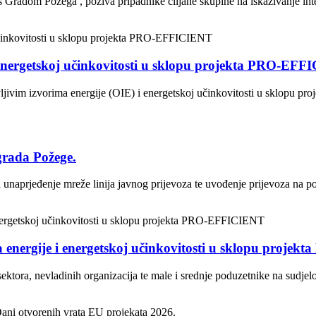
 Gradom Požega , poziva pripadnike ciljane skupine na iskazivanje inte
i energetskoj učinkovitosti u sklopu projekta PRO-EF
vljivim izvorima energije (OIE) i energetskoj učinkovitosti u sklopu 
grada Požege.
 unaprjeđenje mreže linija javnog prijevoza te uvođenje prijevoza na p
a energije i energetskoj učinkovitosti u sklopu proj
ektora, nevladinih organizacija te male i srednje poduzetnike na sudje