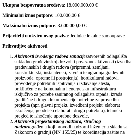
Ukupna bespovratna sredstva
: 18.000.000,00 €
Minimalni iznos potpore:
100.000,00 €
Maksimalni iznos potpore
: 3.600.000,00 €
Prijavitelji u okviru ovog poziva
: Jedinice lokalne samouprave
Prihvatljive aktivnosti
Aktivnosti izvođenja radova sanacije
zatvorenih odlagališta
sukladno građevinskoj dozvoli i povezane aktivnosti (izvedba
građevinskih i drugih radova (pripremni, zemljani,
konstrukterski, instalaterski, završni te ugradnja građevnih
proizvoda, opreme ili postrojenja), hortikulturni radovi,
provođenje potrebnih ispitivanja i izdavanje atesta,
priključenje na komunalnu i energetsku infrastrukturu
isključivo za potrebe saniranog odlagališta otpada, izrada
gradilišne i druge dokumentacije potrebne za provedbu
projekta (npr. glavni projekt, izvedbeni projekt, elaborat
iskolčenja, geodetski elaborat i drugo potrebno), tehnički
pregled te ishođenje uporabne dozvole,
Aktivnosti projektantskog nadzora, stručnog
nadzora
građenja koji provodi nadzorni inženjer u skladu sa
Zakonom o gradnji (NN 155/25) te koordinacija zaštite na