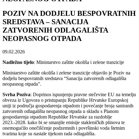
POZIV NA DODJELU BESPOVRATNIH
SREDSTAVA – SANACIJA
ZATVORENIH ODLAGALIŠTA
NEOPASNOG OTPADA
09.02.2026
Nadležno tijelo
: Ministarstvo zaštite okoliša i zelene tranzicije
Ministarstvo zaštite okoliša i zelene tranzicije objavilo je Poziv na
dodjelu bespovratnih sredstava “Sanacija zatvorenih odlagališta
neopasnog otpada”.
Svrha Poziva
: Doprinos ispunjenju pravne stečevine EU na temelju
obveza iz Ugovora o pristupanju Republike Hrvatske Europskoj
uniji iz područja gospodarenja otpadom i povećanje broja saniranih
zatvorenih odlagališta neopasnog otpada u skladu s Planom
gospodarenja otpadom Republike Hrvatske za razdoblje
2023.-2028. kako bi se smanjile emisije stakleničkih plinova te
onemogućilo onečišćenje podzemnih i površinski voda štetnim
tvarima koje su nastale tijekom rada odlagališta.