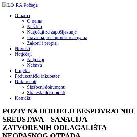
O nama
O nama
Naš tim
Natječaji za zapošljavanje
Pravo na pristup informacijama
Zakoni i propisi
Novosti
Natječaji
Natječaji
Nabava
Projekti
Poduzetnički inkubator
Dokumenti
Službeni dokumenti
Strateški dokumenti
Kontakt
POZIV NA DODJELU BESPOVRATNIH
SREDSTAVA – SANACIJA
ZATVORENIH ODLAGALIŠTA
NEOPASNOG OTPADA