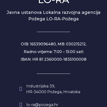
Javna ustanova Lokalna razvojna agencija
Požega LO-RA-Požega
OIB: 16539096480, MB: 030215212,
Radno vrijeme: 7:00 – 15:00 sati
IBAN: HR 81 2360000-1835100008
Industrijska 39,
HR-34000 Požega, Hrvatska
lo-ra@pozega.hr