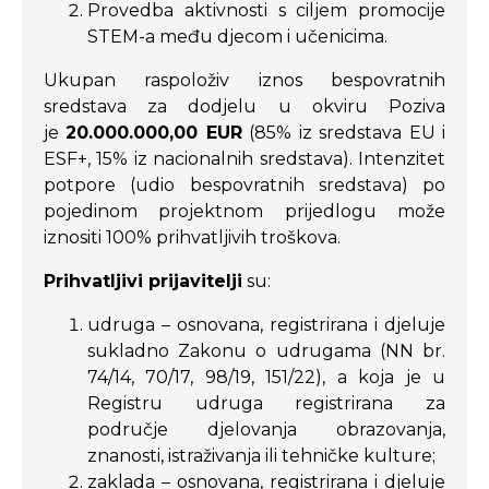
Provedba aktivnosti s ciljem promocije
STEM-a među djecom i učenicima.
Ukupan raspoloživ iznos bespovratnih
sredstava za dodjelu u okviru Poziva
je
20.000.000,00 EUR
(85% iz sredstava EU i
ESF+, 15% iz nacionalnih sredstava). Intenzitet
potpore (udio bespovratnih sredstava) po
pojedinom projektnom prijedlogu može
iznositi 100% prihvatljivih troškova.
Prihvatljivi prijavitelji
su:
udruga – osnovana, registrirana i djeluje
sukladno Zakonu o udrugama (NN br.
74/14, 70/17, 98/19, 151/22), a koja je u
Registru udruga registrirana za
područje djelovanja obrazovanja,
znanosti, istraživanja ili tehničke kulture;
zaklada – osnovana, registrirana i djeluje