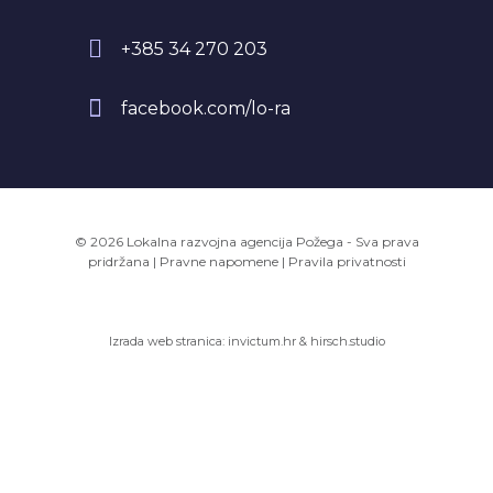
+385 34 270 203
facebook.com/lo-ra
© 2026 Lokalna razvojna agencija Požega - Sva prava
pridržana
|
Pravne napomene
|
Pravila privatnosti
Izrada web stranica:
invictum.hr
&
hirsch.studio