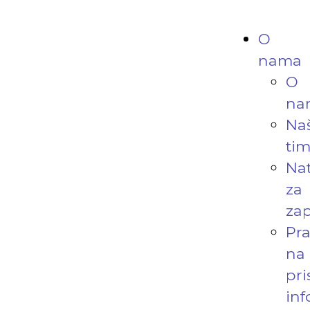
O
nama
O
na
Na
ti
Nat
za
zap
Pr
na
pri
in