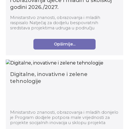
i obrazovanja djece i mladih u školskoj
godini 2026./2027.
Ministarstvo znanosti, obrazovanja i mladih
raspisalo Natječaj za dodjelu bespovratnih
sredstava projektima udruga u području
izvaninstitucionalnoga odgoja i obrazovanja djece i
mladih u školskoj g...
Opširnije...
Digitalne, inovativne i zelene
tehnologije
Ministarstvo znanosti, obrazovanja i mladih donijelo
je Program dodjele potpora male vrijednosti za
projekte socijalnih inovacija u sklopu projekta
Digitalne, inovativne i zelene tehnologije. Te...