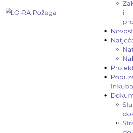
Za
i
pro
Novost
Natječa
Nat
Na
Projekt
Poduze
inkuba
Dokum
Slu
do
Str
do