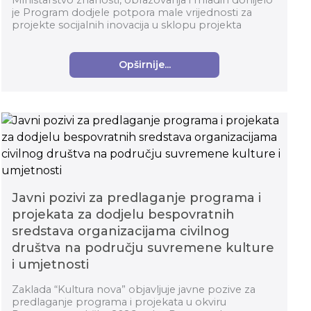
Ministarstvo znanosti, obrazovanja i mladih donijelo
je Program dodjele potpora male vrijednosti za
projekte socijalnih inovacija u sklopu projekta
Digitalne, inovativne i zelene tehnologije. Te...
Opširnije...
Javni pozivi za predlaganje programa i
projekata za dodjelu bespovratnih
sredstava organizacijama civilnog
društva na području suvremene kulture
i umjetnosti
Zaklada “Kultura nova” objavljuje javne pozive za
predlaganje programa i projekata u okviru