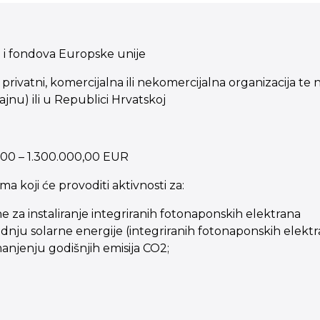
a i fondova Europske unije
ili privatni, komercijalna ili nekomercijalna organizacija
jnu) ili u Republici Hrvatskoj
00 – 1.300.000,00 EUR
ma koji će provoditi aktivnosti za:
za instaliranje integriranih fotonaponskih elektrana
odnju solarne energije (integriranih fotonaponskih elekt
anjenju godišnjih emisija CO2;