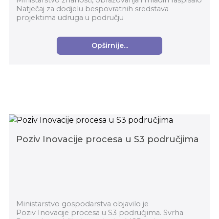
Ministarstvo znanosti, obrazovanja i mladih raspisalo
Natječaj za dodjelu bespovratnih sredstava
projektima udruga u području
izvaninstitucionalnoga odgoja i obrazovanja djece i
mladih u školskoj g...
Opširnije...
Poziv Inovacije procesa u S3 područjima
Ministarstvo gospodarstva objavilo je
Poziv Inovacije procesa u S3 područjima. Svrha