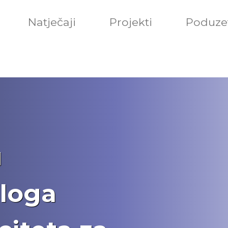
Natječaji
Projekti
Poduzet
u
dloga