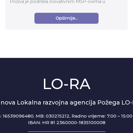
Poziva je podrška inovativnim MSP-ovima u
prerađivačkoj industriji za komercijalizaciju
inovativnih proizvoda...
Opširnije...
LO-RA
anova Lokalna razvojna agencija Požega LO
: 16539096480, MB: 030215212,
Radno vrijeme: 7:00 – 15:00 
IBAN: HR 81 2360000-1835100008