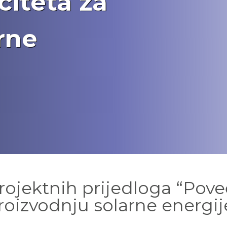
iteta za
rne
rojektnih prijedloga “Pove
roizvodnju solarne energij