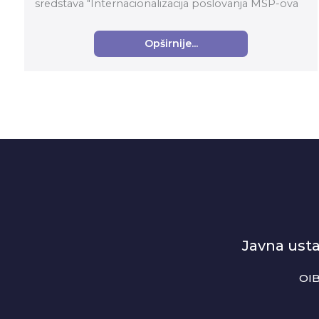
sredstava "Internacionalizacija poslovanja MSP-ova
putem organizacija za poslovnu podršku" (kod p...
Opširnije...
Javna ust
OIB