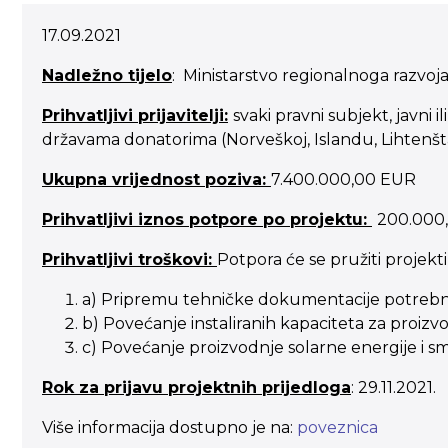
17.09.2021
Nadležno tijelo
: Ministarstvo regionalnoga razvoj
Prihvatljivi prijavitelji:
svaki pravni subjekt, javni 
državama donatorima (Norveškoj, Islandu, Lihtenšta
Ukupna vrijednost poziva:
7.400.000,00 EUR
Prihvatljivi iznos potpore po projektu:
200.000,
Prihvatljivi troškovi:
Potpora će se pružiti projekti
a) Pripremu tehničke dokumentacije potrebne 
b) Povećanje instaliranih kapaciteta za proizv
c) Povećanje proizvodnje solarne energije i sm
Rok za prijavu projektnih prijedloga
: 29.11.2021.
Više informacija dostupno je na:
poveznica