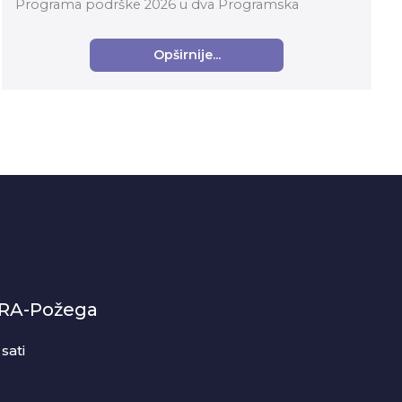
Programa podrške 2026 u dva Programska
područja: Organizacijski razvoj i Suvremena kultura i
umjetnost za...
Opširnije...
-RA-Požega
sati