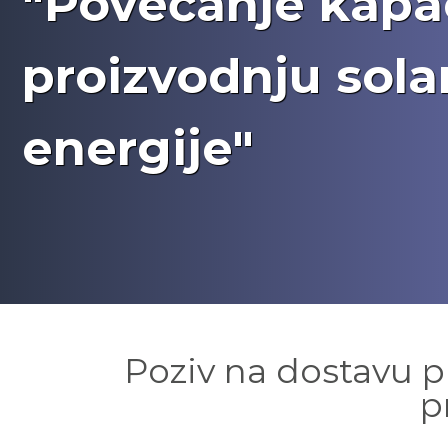
"Povećanje kapac
proizvodnju sola
energije"
Poziv na dostavu p
p