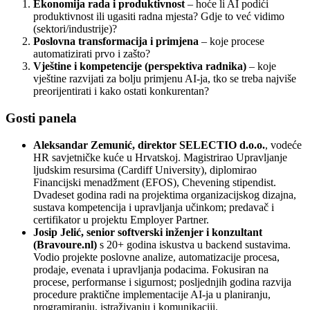
Ekonomija rada i produktivnost
– hoće li AI podići
produktivnost ili ugasiti radna mjesta? Gdje to već vidimo
(sektori/industrije)?
Poslovna transformacija i primjena
– koje procese
automatizirati prvo i zašto?
Vještine i kompetencije (perspektiva radnika)
– koje
vještine razvijati za bolju primjenu AI-ja, tko se treba najviše
preorijentirati i kako ostati konkurentan?
Gosti panela
Aleksandar Zemunić, direktor SELECTIO d.o.o.
, vodeće
HR savjetničke kuće u Hrvatskoj. Magistrirao Upravljanje
ljudskim resursima (Cardiff University), diplomirao
Financijski menadžment (EFOS), Chevening stipendist.
Dvadeset godina radi na projektima organizacijskog dizajna,
sustava kompetencija i upravljanja učinkom; predavač i
certifikator u projektu Employer Partner.
Josip Jelić, senior softverski inženjer i konzultant
(Bravoure.nl)
s 20+ godina iskustva u backend sustavima.
Vodio projekte poslovne analize, automatizacije procesa,
prodaje, evenata i upravljanja podacima. Fokusiran na
procese, performanse i sigurnost; posljednjih godina razvija
procedure praktične implementacije AI-ja u planiranju,
programiranju, istraživanju i komunikaciji.