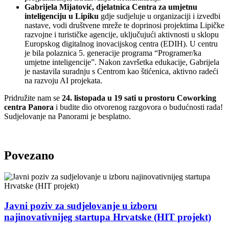
Gabrijela Mijatović, djelatnica Centra za umjetnu
inteligenciju u Lipiku
gdje sudjeluje u organizaciji i izvedbi
nastave, vodi društvene mreže te doprinosi projektima Lipičke
razvojne i turističke agencije, uključujući aktivnosti u sklopu
Europskog digitalnog inovacijskog centra (EDIH). U centru
je bila polaznica 5. generacije programa “Programer/ka
umjetne inteligencije”. Nakon završetka edukacije, Gabrijela
je nastavila suradnju s Centrom kao štićenica, aktivno radeći
na razvoju AI projekata.
Pridružite nam se
24. listopada u 19 sati u prostoru Coworking
centra Panora
i budite dio otvorenog razgovora o budućnosti rada!
Sudjelovanje na Panorami je besplatno.
Povezano
Javni poziv za sudjelovanje u izboru
najinovativnijeg startupa Hrvatske (HIT projekt)