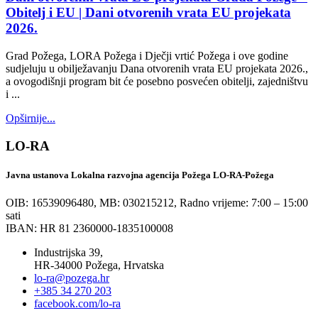
Obitelj i EU | Dani otvorenih vrata EU projekata
2026.
Grad Požega, LORA Požega i Dječji vrtić Požega i ove godine
sudjeluju u obilježavanju Dana otvorenih vrata EU projekata 2026.,
a ovogodišnji program bit će posebno posvećen obitelji, zajedništvu
i ...
Opširnije...
LO-RA
Javna ustanova Lokalna razvojna agencija Požega LO-RA-Požega
OIB: 16539096480, MB: 030215212,
Radno vrijeme: 7:00 – 15:00
sati
IBAN: HR 81 2360000-1835100008
Industrijska 39,
HR-34000 Požega, Hrvatska
lo-ra@pozega.hr
+385 34 270 203
facebook.com/lo-ra