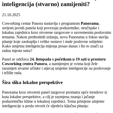
inteligencija (stvarno) zamijeniti?
21.10.2025
Coworking centar Panora nastavlja s programom
Panorama
,
serijom javnih panela koji povezuju poduzetnike, stručnjake i
lokalnu zajednicu kroz otvorene razgovore o suvremenim poslovnim
temama. Nakon prethodnih izdanja, nova Panorama u fokus stavlja
pitanje koje zaokuplja i velike sustave i male poslovne subjekte:
Kako umjetna inteligencija mijenja posao danas i što to znači za
radna mjesta sutra?
Panel se održava
24. listopada s početkom u 19 sati u prostoru
Coworking centra Panora
, a namijenjen je svima koji žele
razumjeti stvarne učinke i utjecaj umjetne inteligencije na poslovanje
i tržište rada.
Šira slika lokalne perspektive
Panorama kroz otvoreni panel razgovor promatra opće trendove iz
kuta lokalne perspektive, a cilj je razmjena znanja i jačanje
poduzetničke klime u lokalnoj zajednici. Tema primjene umjetne
inteligencije u poslu otvorit će sljedeća ključna pitanja: