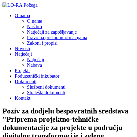
O nama
O nama
Naš tim
Natječaji za zapošljavanje
Pravo na pristup informacijama
Zakoni i propisi
Novosti
Natječaji
Natječaji
Nabava
Projekti
Poduzetnički inkubator
Dokumenti
Službeni dokumenti
Strateški dokumenti
Kontakt
Poziv za dodjelu bespovratnih sredstava
"Priprema projektno-tehničke
dokumentacije za projekte u području
digitalne transformacije i zelene