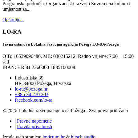
Programska područja: Organizacijski razvoj i Suvremena kultura i
umjetnost za...
Opširnije...
LO-RA
Javna ustanova Lokalna razvojna agencija Požega LO-RA-Požega
OIB: 16539096480, MB: 030215212,
Radno vrijeme: 7:00 – 15:00
sati
IBAN: HR 81 2360000-1835100008
Industrijska 39,
HR-34000 Požega, Hrvatska
lo-ra@pozega.hr
+385 34 270 203
facebook.com/lo-ra
© 2026 Lokalna razvojna agencija Požega - Sva prava pridržana
|
Pravne napomene
|
Pravila privatnosti
Izrada web stranica:
invictum.hr
&
hirsch.studio