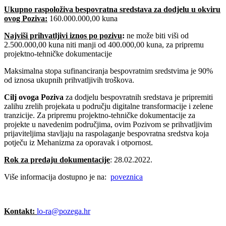
Ukupno raspoloživa bespovratna sredstava za dodjelu u okviru
ovog Poziva:
160.000.000,00 kuna
Najviši prihvatljivi iznos po pozivu
:
ne može biti viši od
2.500.000,00 kuna niti manji od 400.000,00 kuna, za pripremu
projektno-tehničke dokumentacije
Maksimalna stopa sufinanciranja bespovratnim sredstvima je 90%
od iznosa ukupnih prihvatljivih troškova.
Cilj ovoga Poziva
za dodjelu bespovratnih sredstava je pripremiti
zalihu zrelih projekata u području digitalne transformacije i zelene
tranzicije. Za pripremu projektno-tehničke dokumentacije za
projekte u navedenim područjima, ovim Pozivom se prihvatljivim
prijaviteljima stavljaju na raspolaganje bespovratna sredstva koja
potječu iz Mehanizma za oporavak i otpornost.
Rok za predaju dokumentacije
: 28.02.2022.
Više informacija dostupno je na:
poveznica
Kontakt:
lo-ra@pozega.hr