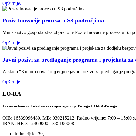
Opširnije...
Poziv Inovacije procesa u S3 područjima
Ministarstvo gospodarstva objavilo je Poziv Inovacije procesa u S3 p
Opširnije...
Javni pozivi za predlaganje programa i projekata za 
Zaklada “Kultura nova” objavljuje javne pozive za predlaganje progr
Opširnije...
LO-RA
Javna ustanova Lokalna razvojna agencija Požega LO-RA-Požega
OIB: 16539096480, MB: 030215212,
Radno vrijeme: 7:00 – 15:00 sa
IBAN: HR 81 2360000-1835100008
Industrijska 39,