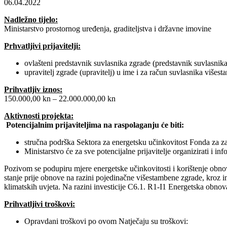
06.04.2022
Nadležno tijelo:
Ministarstvo prostornog uređenja, graditeljstva i državne imovine
Prhvatljivi prijavitelji:
ovlašteni predstavnik suvlasnika zgrade (predstavnik suvlasnika
upravitelj zgrade (upravitelj) u ime i za račun suvlasnika višes
Prihvatljiv iznos:
150.000,00 kn – 22.000.000,00 kn
Aktivnosti projekta:
Potencijalnim prijaviteljima na raspolaganju će biti:
stručna podrška Sektora za energetsku učinkovitost Fonda za zaš
Ministarstvo će za sve potencijalne prijavitelje organizirati i 
Pozivom se podupiru mjere energetske učinkovitosti i korištenje obno
stanje prije obnove na razini pojedinačne višestambene zgrade, kroz in
klimatskih uvjeta. Na razini investicije C6.1. R1-I1 Energetska obnova
Prihvatljivi troškovi:
Opravdani troškovi po ovom Natječaju su troškovi: