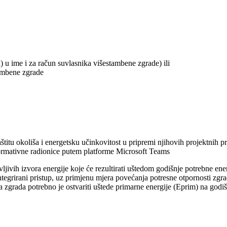
) u ime i za račun suvlasnika višestambene zgrade) ili
tambene zgrade
titu okoliša i energetsku učinkovitost u pripremi njihovih projektnih pr
informativne radionice putem platforme Microsoft Teams
vljivih izvora energije koje će rezultirati uštedom godišnje potrebne 
tegrirani pristup, uz primjenu mjera povećanja potresne otpornosti zgrad
 zgrada potrebno je ostvariti uštede primarne energije (Eprim) na godiš