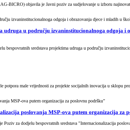
AG-BICRO) objavila je Javni poziv za sudjelovanje u izboru najinovati
a udruga u području izvaninstitucionalnoga odgoja i o
jelu bespovratnih sredstava projektima udruga u području izvaninstituci
 potpora male vrijednosti za projekte socijalnih inovacija u sklopu proj
nalizacija poslovanja MSP-ova putem organizacija za 
je Poziv za dodjelu bespovratnih sredstava "Internacionalizacija posl