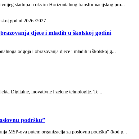
vnijeg startupa u okviru Horizontalnog transformacijskog pro...
brazovanja djece i mladih u školskoj godini
onalnoga odgoja i obrazovanja djece i mladih u školskoj g...
ekta Digitalne, inovativne i zelene tehnologije. Te...
poslovnu podršku”
ovanja MSP-ova putem organizacija za poslovnu podršku" (kod p...