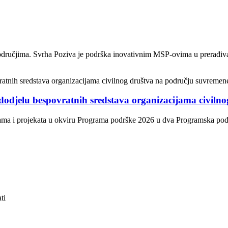
odručjima. Svrha Poziva je podrška inovativnim MSP-ovima u prerađivačk
dodjelu bespovratnih sredstava organizacijama civiln
ama i projekata u okviru Programa podrške 2026 u dva Programska područ
ti