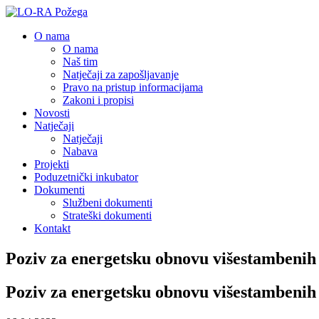
O nama
O nama
Naš tim
Natječaji za zapošljavanje
Pravo na pristup informacijama
Zakoni i propisi
Novosti
Natječaji
Natječaji
Nabava
Projekti
Poduzetnički inkubator
Dokumenti
Službeni dokumenti
Strateški dokumenti
Kontakt
Poziv za energetsku obnovu višestambenih 
Poziv za energetsku obnovu višestambenih 