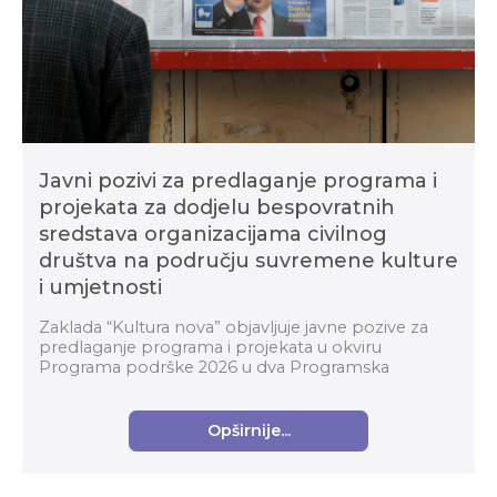
Javni pozivi za predlaganje programa i
projekata za dodjelu bespovratnih
sredstava organizacijama civilnog
društva na području suvremene kulture
i umjetnosti
Zaklada “Kultura nova” objavljuje javne pozive za
predlaganje programa i projekata u okviru
Programa podrške 2026 u dva Programska
područja: Organizacijski razvoj i Suvremena kultura i
umjetnost za...
Opširnije...