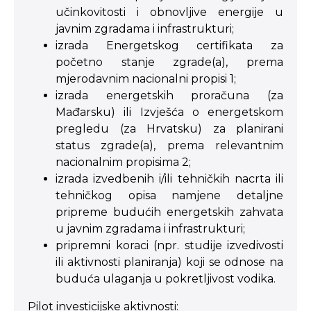
učinkovitosti i obnovljive energije u
javnim zgradama i infrastrukturi;
izrada Energetskog certifikata za
početno stanje zgrade(a), prema
mjerodavnim nacionalni propisi 1;
izrada energetskih proračuna (za
Mađarsku) ili Izvješća o energetskom
pregledu (za Hrvatsku) za planirani
status zgrade(a), prema relevantnim
nacionalnim propisima 2;
izrada izvedbenih i/ili tehničkih nacrta ili
tehničkog opisa namjene detaljne
pripreme budućih energetskih zahvata
u javnim zgradama i infrastrukturi;
pripremni koraci (npr. studije izvedivosti
ili aktivnosti planiranja) koji se odnose na
buduća ulaganja u pokretljivost vodika.
Pilot investicijske aktivnosti: