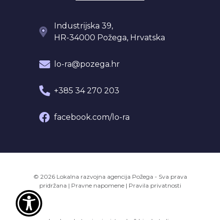
Industrijska 39,
HR-34000 Požega, Hrvatska
lo-ra@pozega.hr
+385 34 270 203
facebook.com/lo-ra
© 2026 Lokalna razvojna agencija Požega - Sva prava
pridržana
|
Pravne napomene
|
Pravila privatnosti