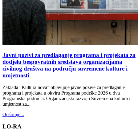
Javni pozivi za predlaganje programa i projekata za
dodjelu bespovratnih sredstava organizacijama
civilnog društva na području suvremene kulture i
umjetnosti
Zaklada “Kultura nova” objavljuje javne pozive za predlaganje
programa i projekata u okviru Programa podrške 2026 u dva
Programska područja: Organizacijski razvoj i Suvremena kultura i
umjetnost za...
Opširnije...
LO-RA