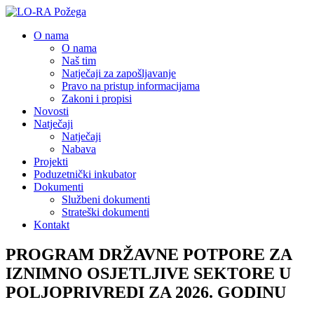
O nama
O nama
Naš tim
Natječaji za zapošljavanje
Pravo na pristup informacijama
Zakoni i propisi
Novosti
Natječaji
Natječaji
Nabava
Projekti
Poduzetnički inkubator
Dokumenti
Službeni dokumenti
Strateški dokumenti
Kontakt
PROGRAM DRŽAVNE POTPORE ZA
IZNIMNO OSJETLJIVE SEKTORE U
POLJOPRIVREDI ZA 2026. GODINU