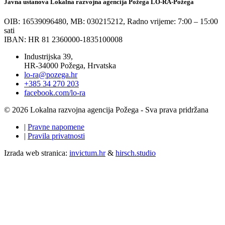
Javna ustanova Lokalna razvojna agencija Požega LO-RA-Požega
OIB: 16539096480, MB: 030215212,
Radno vrijeme: 7:00 – 15:00
sati
IBAN: HR 81 2360000-1835100008
Industrijska 39,
HR-34000 Požega, Hrvatska
lo-ra@pozega.hr
+385 34 270 203
facebook.com/lo-ra
© 2026 Lokalna razvojna agencija Požega - Sva prava pridržana
|
Pravne napomene
|
Pravila privatnosti
Izrada web stranica:
invictum.hr
&
hirsch.studio