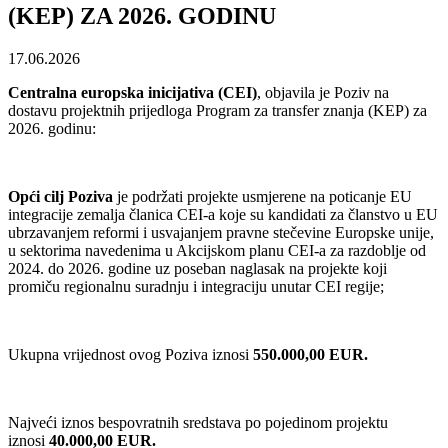
(KEP) ZA 2026. GODINU
17.06.2026
Centralna europska inicijativa (CEI)
, objavila je Poziv na
dostavu projektnih prijedloga Program za transfer znanja (KEP) za
2026. godinu:
Opći cilj Poziva
je podržati projekte usmjerene na poticanje EU
integracije zemalja članica CEI-a koje su kandidati za članstvo u EU
ubrzavanjem reformi i usvajanjem pravne stečevine Europske unije,
u sektorima navedenima u Akcijskom planu CEI-a za razdoblje od
2024. do 2026. godine uz poseban naglasak na projekte koji
promiču regionalnu suradnju i integraciju unutar CEI regije;
Ukupna vrijednost ovog Poziva iznosi
550.000,00 EUR.
Najveći iznos bespovratnih sredstava po pojedinom projektu
iznosi
40.000,00 EUR.