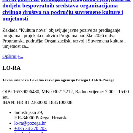
dodjelu bespovratnih sredstava organizacijama
civilnog društva na području suvremene kulture i
umjetnosti
Zaklada “Kultura nova” objavljuje javne pozive za predlaganje
programa i projekata u okviru Programa podrške 2026 u dva
Programska područja: Organizacijski razvoj i Suvremena kultura i
umjetnost za...
Opširnije...
LO-RA
Javna ustanova Lokalna razvojna agencija Požega LO-RA-Požega
OIB: 16539096480, MB: 030215212,
Radno vrijeme: 7:00 – 15:00
sati
IBAN: HR 81 2360000-1835100008
Industrijska 39,
HR-34000 Požega, Hrvatska
lo-ra@pozega.hr
+385 34 270 203