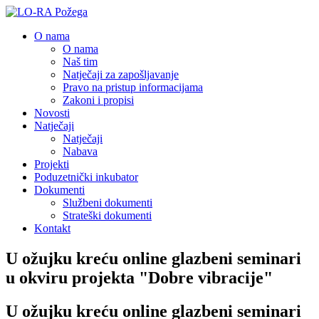
O nama
O nama
Naš tim
Natječaji za zapošljavanje
Pravo na pristup informacijama
Zakoni i propisi
Novosti
Natječaji
Natječaji
Nabava
Projekti
Poduzetnički inkubator
Dokumenti
Službeni dokumenti
Strateški dokumenti
Kontakt
U ožujku kreću online glazbeni seminari
u okviru projekta "Dobre vibracije"
U ožujku kreću online glazbeni seminari