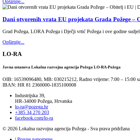
Opširnije...
Dani otvorenih vrata EU projekata Grada Požege – Ob
Grad Požega, LORA Požega i Dječji vrtić Požega i ove godine sudjeluj
Opširnije...
LO-RA
Javna ustanova Lokalna razvojna agencija Požega LO-RA-Požega
OIB: 16539096480, MB: 030215212,
Radno vrijeme: 7:00 – 15:00 sa
IBAN: HR 81 2360000-1835100008
Industrijska 39,
HR-34000 Požega, Hrvatska
lo-ra@pozega.hr
+385 34 270 203
facebook.com/lo-ra
© 2026 Lokalna razvojna agencija Požega - Sva prava pridržana
|
Pravne napomene