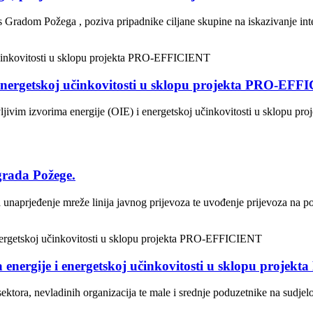
 Gradom Požega , poziva pripadnike ciljane skupine na iskazivanje inte
i energetskoj učinkovitosti u sklopu projekta PRO-EF
vljivim izvorima energije (OIE) i energetskoj učinkovitosti u sklopu 
grada Požege.
 unaprjeđenje mreže linija javnog prijevoza te uvođenje prijevoza na p
a energije i energetskoj učinkovitosti u sklopu proj
ektora, nevladinih organizacija te male i srednje poduzetnike na sudje