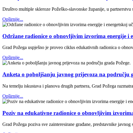
Društvo multiple skleroze Požeško-slavonske županije, u partnerstvu s
Opširnije...
Održane radionice o obnovljivim izvorima energije 
Grad Požega uspješno je proveo ciklus edukativnih radionica o obno
Opširnije...
Anketa o poboljšanju javnog prijevoza na području 
Na temelju iskustava i planova drugih partnera, Grad Požega razmatra
Opširnije...
Poziv na edukativne radionice o obnovljivim izvorim
Grad Požega poziva sve zainteresirane građane, predstavnike javnog s