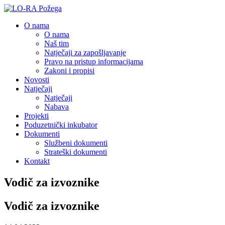
O nama
O nama
Naš tim
Natječaji za zapošljavanje
Pravo na pristup informacijama
Zakoni i propisi
Novosti
Natječaji
Natječaji
Nabava
Projekti
Poduzetnički inkubator
Dokumenti
Službeni dokumenti
Strateški dokumenti
Kontakt
Vodič za izvoznike
Vodič za izvoznike