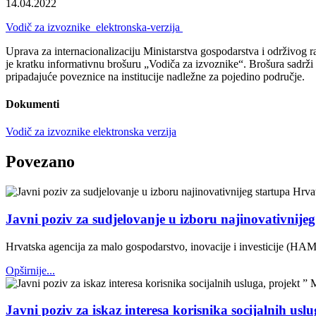
14.04.2022
Vodič za izvoznike_elektronska-verzija
Uprava za internacionalizaciju Ministarstva gospodarstva i održivog r
je kratku informativnu brošuru „Vodiča za izvoznike“. Brošura sadrži pre
pripadajuće poveznice na institucije nadležne za pojedino područje.
Dokumenti
Vodič za izvoznike elektronska verzija
Povezano
Javni poziv za sudjelovanje u izboru najinovativnije
Hrvatska agencija za malo gospodarstvo, inovacije i investicije (HAM
Opširnije...
Javni poziv za iskaz interesa korisnika socijalnih usl