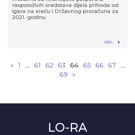
raspoloživih sredstava dijela prihoda od
igara na sreću i Državnog proračuna za
2021. godinu
više...
«
1
…
61
62
63
64
65
66
67
…
69
»
LO-RA