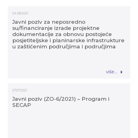
04.08.2021
Javni poziv za neposredno
su/financiranje izrade projektne
dokumentacije za obnovu postojeće
posjetiteljske i planinarske infrastrukture
u zaštićenim područjima i područjima
ekološke mreže (JP ZO 10/2021)
više...
27.07.2021
Javni poziv (ZO-6/2021) – Program i
SECAP