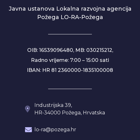
Javna ustanova Lokalna razvojna agencija
Požega LO-RA-Požega
OIB: 16539096480, MB: 030215212,
Radno vrijeme: 7:00 – 15:00 sati
IBAN: HR 81 2360000-1835100008
Industrijska 39,
HR-34000 Požega, Hrvatska
lo-ra@pozega.hr