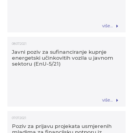
više...
08.07.2021
Javni poziv za sufinanciranje kupnje
energetski učinkovitih vozila u javnom
sektoru (EnU-5/21)
više...
07.07.2021
Poziv za prijavu projekata usmjerenih
mladima za financijsku potporu iz