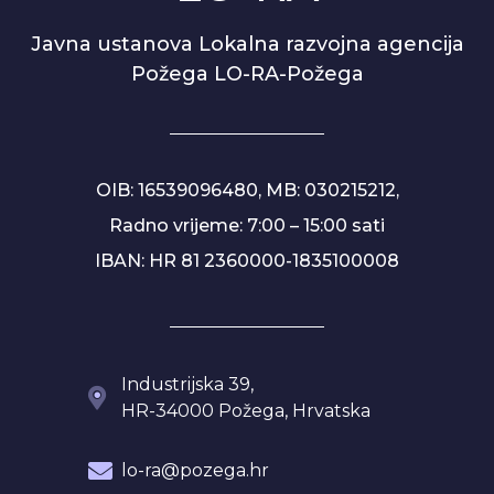
Javna ustanova Lokalna razvojna agencija
Požega LO-RA-Požega
OIB: 16539096480, MB: 030215212,
Radno vrijeme: 7:00 – 15:00 sati
IBAN: HR 81 2360000-1835100008
Industrijska 39,
HR-34000 Požega, Hrvatska
lo-ra@pozega.hr