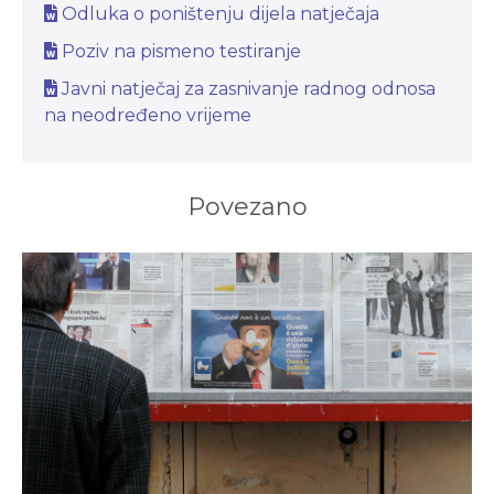
Odluka o poništenju dijela natječaja
Poziv na pismeno testiranje
Javni natječaj za zasnivanje radnog odnosa
na neodređeno vrijeme
Povezano