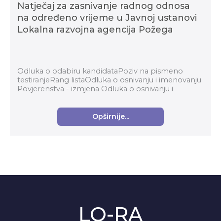
Natječaj za zasnivanje radnog odnosa
na određeno vrijeme u Javnoj ustanovi
Lokalna razvojna agencija Požega
Odluka o odabiru kandidataPoziv na pismeno
testiranjeRang listaOdluka o osnivanju i imenovanju
Povjerenstva - izmjena Odluka o osnivanju i
imenovanju PovjerenstvaOdluka o odabiru
kandidata Na...
Opširnije...
LO-RA