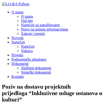
O nama
O nama
Naš tim
Natječaji za zapošljavanje
Pravo na pristup informacijama
Zakoni i propisi
Novosti
Natječaji
Natječaji
Nabava
Projekti
Poduzetnički inkubator
Dokumenti
Službeni dokumenti
Strateški dokumenti
Kontakt
Poziv na dostavu projektnih
prijedloga “Inkluzivne usluge ustanova u
kulturi”