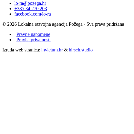
lo-ra@pozega.hr
+385 34 270 203
facebook.com/lo-ra
© 2026 Lokalna razvojna agencija Požega - Sva prava pridržana
|
Pravne napomene
|
Pravila privatnosti
Izrada web stranica:
invictum.hr
&
hirsch.studio