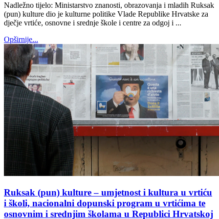
Nadležno tijelo: Ministarstvo znanosti, obrazovanja i mladih Ruksak
(pun) kulture dio je kulturne politike Vlade Republike Hrvatske za
dječje vrtiće, osnovne i srednje škole i centre za odgoj i ...
Opširnije...
Ruksak (pun) kulture – umjetnost i kultura u vrtiću
i školi, nacionalni dopunski program u vrtićima te
osnovnim i srednjim školama u Republici Hrvatskoj