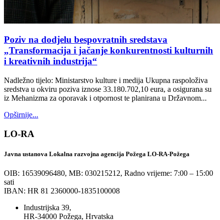
Poziv na dodjelu bespovratnih sredstava
„Transformacija i jačanje konkurentnosti kulturnih
i kreativnih industrija“
Nadležno tijelo: Ministarstvo kulture i medija Ukupna raspoloživa
sredstva u okviru poziva iznose 33.180.702,10 eura, a osigurana su
iz Mehanizma za oporavak i otpornost te planirana u Državnom...
Opširnije...
LO-RA
Javna ustanova Lokalna razvojna agencija Požega LO-RA-Požega
OIB: 16539096480, MB: 030215212,
Radno vrijeme: 7:00 – 15:00
sati
IBAN: HR 81 2360000-1835100008
Industrijska 39,
HR-34000 Požega, Hrvatska