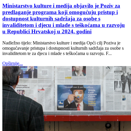
Ministarstvo kulture i medija objavilo je Poziv za
predlaganje programa koji omogućuju pristup i
dostupnost kulturnih sadržaja za osobe s
invaliditetom i djecu i mlade s teškoćama u razvoju
u Republici Hrvatskoj u 2024. godini
Nadležno tijelo: Ministarstvo kulture i medija Opći cilj Poziva je
omogućavanje pristupa i dostupnosti kulturnih sadržaja za osobe s
invaliditetom te za djecu i mlade s teškoćama u razvoju. F...
Opširnije...