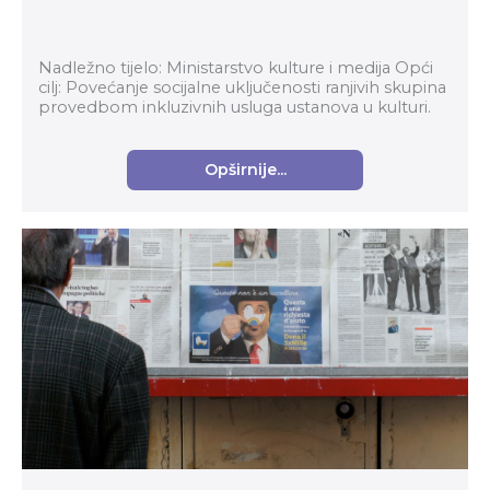
Nadležno tijelo: Ministarstvo kulture i medija Opći
cilj: Povećanje socijalne uključenosti ranjivih skupina
provedbom inkluzivnih usluga ustanova u kulturi.
Specifični ciljevi: Promican...
Opširnije...