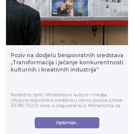
Poziv na dodjelu bespovratnih sredstava
„Transformacija i jačanje konkurentnosti
kulturnih i kreativnih industrija“
Nadležno tijelo: Ministarstvo kulture i medija
Ukupna raspoloživa sredstva u okviru poziva iznose
33.180.702,10 eura, a osigurana su iz Mehanizma za
oporavak i otpornost te planirana u Državnom...
Opširnije...