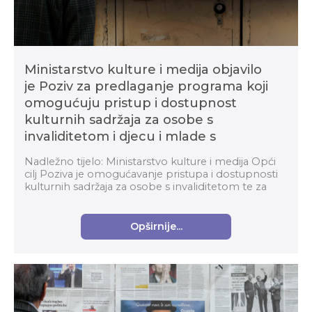
Ministarstvo kulture i medija objavilo
je Poziv za predlaganje programa koji
omogućuju pristup i dostupnost
kulturnih sadržaja za osobe s
invaliditetom i djecu i mlade s
teškoćama u razvoju u Republici
Nadležno tijelo: Ministarstvo kulture i medija Opći
Hrvatskoj u 2024. godini
cilj Poziva je omogućavanje pristupa i dostupnosti
kulturnih sadržaja za osobe s invaliditetom te za
djecu i mlade s teškoćama u razvoju. F...
Opširnije...