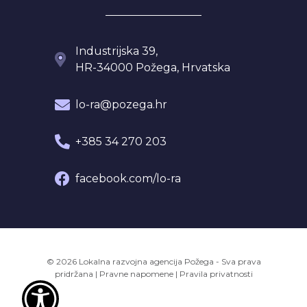
Industrijska 39,
HR-34000 Požega, Hrvatska
lo-ra@pozega.hr
+385 34 270 203
facebook.com/lo-ra
© 2026 Lokalna razvojna agencija Požega - Sva prava
pridržana
|
Pravne napomene
|
Pravila privatnosti