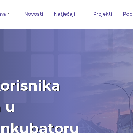
ma
Novosti
Natječaji
Projekti
Podu
korisnika
a u
inkubatoru