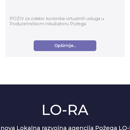
POZIV za odabir korisnika virtualnih usluga u
Poduzetničkom inkubatoru Požega
Opširnije...
LO-RA
anova Lokalna razvojna agencija Požega LO