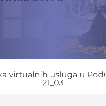
ika virtualnih usluga u P
21_03