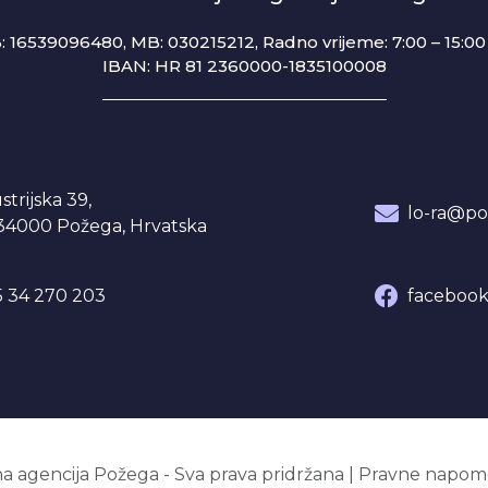
: 16539096480, MB: 030215212,
Radno vrijeme: 7:00 – 15:00 
IBAN: HR 81 2360000-1835100008
strijska 39,
lo-ra@po
34000 Požega, Hrvatska
 34 270 203
facebook
a agencija Požega - Sva prava pridržana
|
Pravne napom