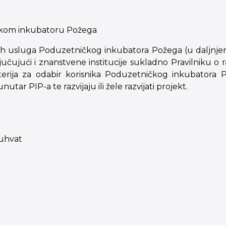
ičkom inkubatoru Požega
nih usluga Poduzetničkog inkubatora Požega (u daljnjem
ljučujući i znanstvene institucije sukladno Pravilniku o
iterija za odabir korisnika Poduzetničkog inkubatora
unutar PIP-a te razvijaju ili žele razvijati projekt.
duhvat