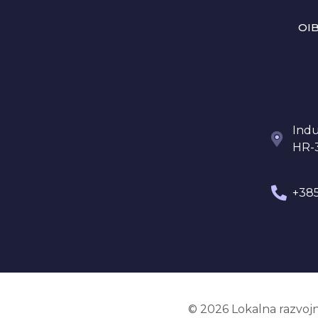
OIB
Indu
HR-
+385
© 2026 Lokalna razvojn