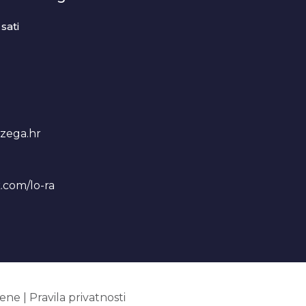
sati
zega.hr
.com/lo-ra
ene
|
Pravila privatnosti