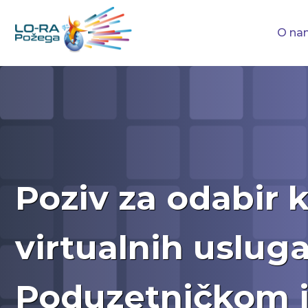
O na
Poziv za odabir 
virtualnih uslug
Poduzetničkom 