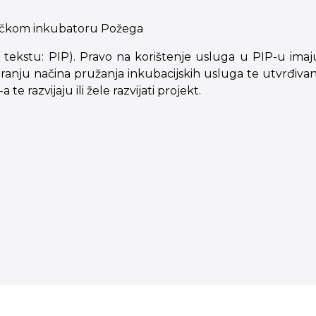
tničkom inkubatoru Požega
ekstu: PIP). Pravo na korištenje usluga u PIP-u imaju
anju načina pružanja inkubacijskih usluga te utvrđivanju
 razvijaju ili žele razvijati projekt.