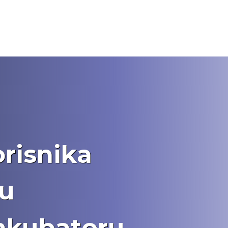
i
orisnika
 u
nkubatoru