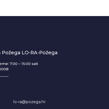
ja Požega LO-RA-Požega
eme: 7:00 – 15:00 sati
0008
lo-ra@pozega.hr