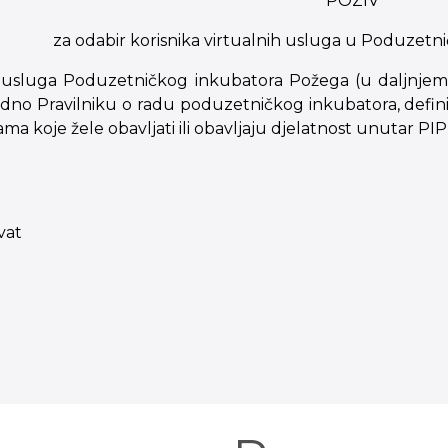
POZIV
za odabir korisnika virtualnih usluga u Poduze
 usluga Poduzetničkog inkubatora Požega (u daljnjem t
adno Pravilniku o radu poduzetničkog inkubatora, definir
je žele obavljati ili obavljaju djelatnost unutar PIP-a te
vat