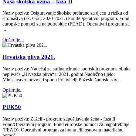
Naša školska užina – faza II
Naziv poziva: Osiguravanje školske prehrane za djecu u riziku od
siromaštva (šk. God. 2020-2021.) Fond/Operativni program: Fond
europske pomoći za najpotrebitije (FEAD), Operativni program za
...
Opširnije...
Hrvatska pliva 2021.
Naziv poziva: Natječaj za sufinanciranje sportskih programa obuke
neplivača „Hrvatska pliva“ u 2021. godini Nadležno tijelo:
Ministarstvo turizma i sporta Prijavitelj: Požeški športski sav...
Opširnije...
PUK50
Naziv poziva: Zaželi - program zapošljavanja žena - faza II
Fond/Operativni program: Fond europske pomoći za najpotrebitije
(FEAD), Operativni program za hranu i/ili osnovnu materijalnu
pomoć ...