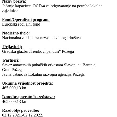
Naziv poziva:
Jačanje kapaciteta OCD-a za odgovaranje na potrebe lokalne
zajednice
Fond/Operativni program:
Europski socijalni fond
Nadležno tijelo:
Nacionalna zaklada za razvoj civilnoga društva
Prijavitelj:
Gradska glazba „Trenkovi panduri“ Požega
Partneri:
Savez amaterskih puhačkih orkestara Slavonije i Baranje
Grad Požega
Javna ustanova Lokalna razvojna agencija Požega
Ukupna vrijednost projekta:
465.009,13 kn
Iznos bespovratnih sredstava:
465.009,13 kn
Razdoblje provedbe:
02.12.2021.-02.12.2022.