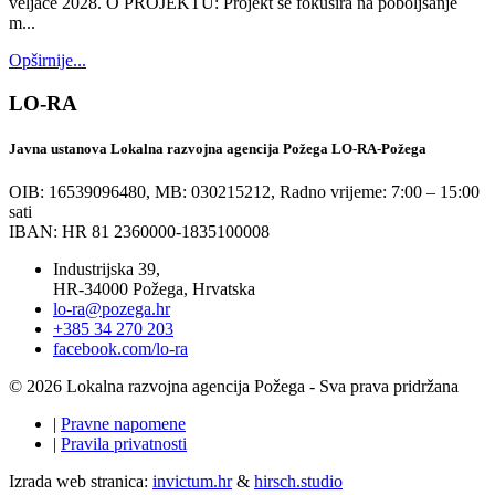
veljače 2028. O PROJEKTU: Projekt se fokusira na poboljšanje
m...
Opširnije...
LO-RA
Javna ustanova Lokalna razvojna agencija Požega LO-RA-Požega
OIB: 16539096480, MB: 030215212,
Radno vrijeme: 7:00 – 15:00
sati
IBAN: HR 81 2360000-1835100008
Industrijska 39,
HR-34000 Požega, Hrvatska
lo-ra@pozega.hr
+385 34 270 203
facebook.com/lo-ra
© 2026 Lokalna razvojna agencija Požega - Sva prava pridržana
|
Pravne napomene
|
Pravila privatnosti
Izrada web stranica:
invictum.hr
&
hirsch.studio