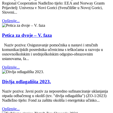
Regional Cooperation Nadležno tijelo: EEA and Norway Grants
Prijavitelj: Univerza v Novi Gorici (Sveučilište u Novoj Gorici,
Sloveni...
Opširnije...
Petica za dvoje – V. faza
Naziv poziva: Osiguravanje pomoćnika u nastavi i stručnih
komunikacijskih posrednika učenicima s teškoćama u razvoju u
osnovnoškolskim i srednjoškolskim odgojno-obrazovnim
ustanovama, fa...
Opširnije...
Divlja odlagališta 2023.
Naziv poziva: Javni poziv za neposredno sufinanciranje uklanjanja
otpada odbačenog u okoliš (tzv. "divlja odlagališta") (ZO-1/2023)
Nadležno tijelo: Fond za zaštitu okoliša i energetsku učinko...
Opširnije...