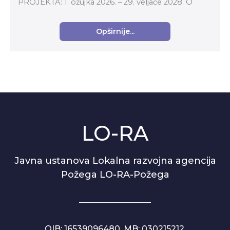
PROJEKTA: 1. ožujka 2026. – 29. veljače 2028. O
PROJEKTU: Projekt se fokusira na poboljšanje m...
Opširnije...
LO-RA
Javna ustanova Lokalna razvojna agencija
Požega LO-RA-Požega
OIB: 16539096480, MB: 030215212,