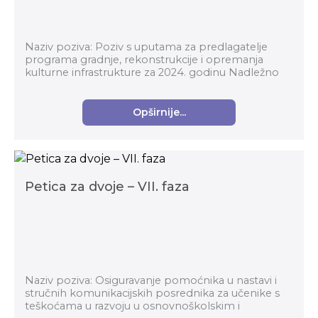
Naziv poziva: Poziv s uputama za predlagatelje
programa gradnje, rekonstrukcije i opremanja
kulturne infrastrukture za 2024. godinu Nadležno
tijelo: Ministarstvo kulture i medija Prijavite...
Opširnije...
Petica za dvoje – VII. faza
Naziv poziva: Osiguravanje pomoćnika u nastavi i
stručnih komunikacijskih posrednika za učenike s
teškoćama u razvoju u osnovnoškolskim i