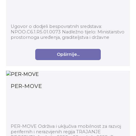
Ugovor o dodjeli bespovratnih sredstava:
NPOO.C6.1.R5.01.0073 Nadležno tijelo: Ministarstvo
prostornoga uređenja, graditeljstva i državne
imovine Prijavitelj/Korisnik: Grad Požega Ukupna v...
Opširnije...
PER-MOVE
PER-MOVE Održiva i uključiva mobilnost za razvoj
perifernih i nerazvijenih regija TRAJANJE