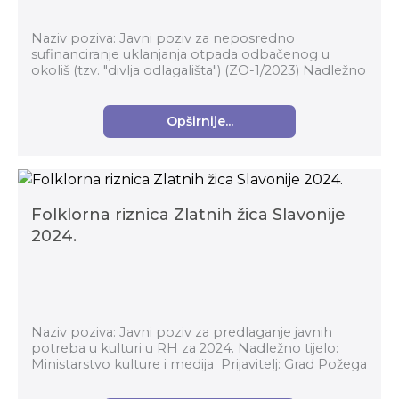
Naziv poziva: Javni poziv za neposredno
sufinanciranje uklanjanja otpada odbačenog u
okoliš (tzv. "divlja odlagališta") (ZO-1/2023) Nadležno
tijelo: Fond za zaštitu okoliša i energetsku učinko...
Opširnije...
Folklorna riznica Zlatnih žica Slavonije
2024.
Naziv poziva: Javni poziv za predlaganje javnih
potreba u kulturi u RH za 2024. Nadležno tijelo:
Ministarstvo kulture i medija Prijavitelj: Grad Požega
Ukupna vrijednost projekta: 52....