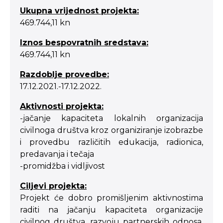
Ukupna vrijednost projekta:
469.744,11 kn
Iznos bespovratnih sredstava:
469.744,11 kn
Razdoblje provedbe:
17.12.2021.-17.12.2022.
Aktivnosti projekta:
-jačanje kapaciteta lokalnih organizacija
civilnoga društva kroz organiziranje izobrazbe
i provedbu različitih edukacija, radionica,
predavanja i tečaja
-promidžba i vidljivost
Ciljevi projekta:
Projekt će dobro promišljenim aktivnostima
raditi na jačanju kapaciteta organizacije
civilnog društva, razvoju partnerskih odnosa,