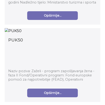
godini Nadležno tijelo: Ministarstvo turizma i sporta
Prijavitelj: Požeški športski sav...
Opširnije...
PUK50
Naziv poziva: Zaželi - program zapošljavanja žena -
faza II Fond/Operativni program: Fond europske
pomoći za najpotrebitije (FEAD), Operativni
program za hranu i/ili osnovnu materijalnu pomoć
...
Opširnije...