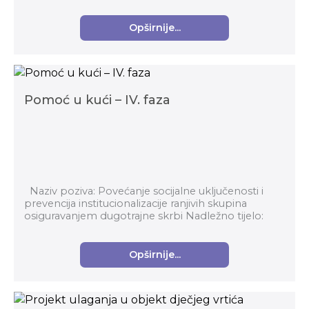
srednjoškolskim odgojno-obrazovnim
ustanovama, faza VI. ...
Opširnije...
Pomoć u kući – IV. faza
Naziv poziva: Povećanje socijalne uključenosti i
prevencija institucionalizacije ranjivih skupina
osiguravanjem dugotrajne skrbi Nadležno tijelo:
Ministarstvo rada i mirovinskog sust...
Opširnije...