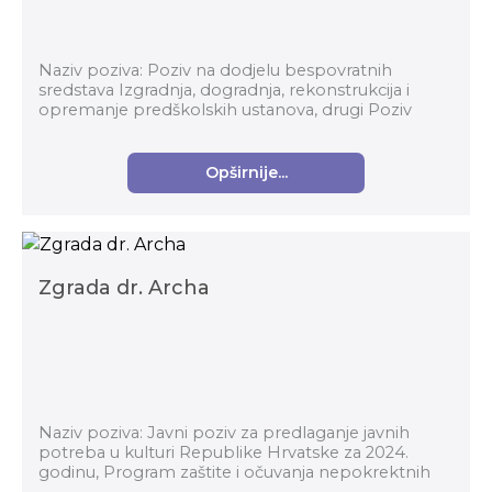
Naziv poziva: Poziv na dodjelu bespovratnih
sredstava Izgradnja, dogradnja, rekonstrukcija i
opremanje predškolskih ustanova, drugi Poziv
Nadležno tijelo: Ministarstvo znanosti i obrazovanja
...
Opširnije...
Zgrada dr. Archa
Naziv poziva: Javni poziv za predlaganje javnih
potreba u kulturi Republike Hrvatske za 2024.
godinu, Program zaštite i očuvanja nepokrektnih
kulturnih dobara za 2024. godinu Nadležno tijelo: ...