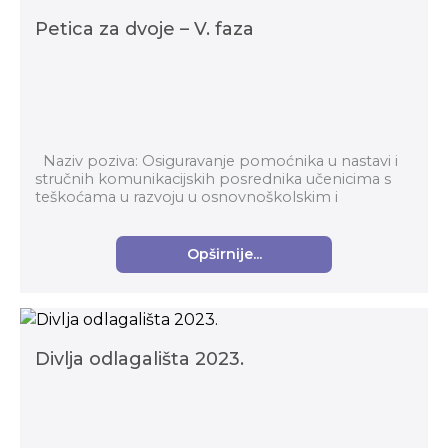
Petica za dvoje – V. faza
Naziv poziva: Osiguravanje pomoćnika u nastavi i
stručnih komunikacijskih posrednika učenicima s
teškoćama u razvoju u osnovnoškolskim i
srednjoškolskim odgojno-obrazovnim
ustanovama, fa...
Opširnije...
Divlja odlagališta 2023.