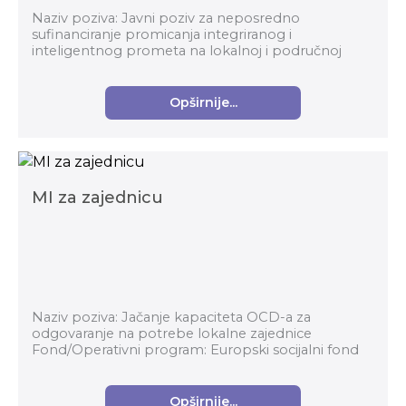
Naziv poziva: Javni poziv za neposredno
sufinanciranje promicanja integriranog i
inteligentnog prometa na lokalnoj i područnoj
razini 2020. Nadležno tijelo: Fond za zaštitu okoliša i
energetsk...
Opširnije...
MI za zajednicu
Naziv poziva: Jačanje kapaciteta OCD-a za
odgovaranje na potrebe lokalne zajednice
Fond/Operativni program: Europski socijalni fond
Nadležno tijelo: Nacionalna zaklada za razvoj ...
Opširnije...