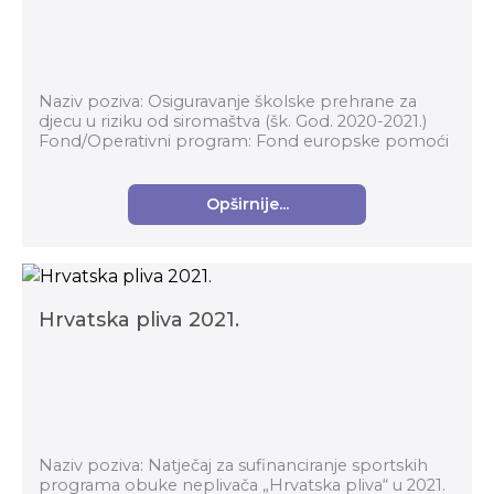
Naziv poziva: Osiguravanje školske prehrane za
djecu u riziku od siromaštva (šk. God. 2020-2021.)
Fond/Operativni program: Fond europske pomoći
za najpotrebitije (FEAD), Operativni program za ...
Opširnije...
Hrvatska pliva 2021.
Naziv poziva: Natječaj za sufinanciranje sportskih
programa obuke neplivača „Hrvatska pliva“ u 2021.