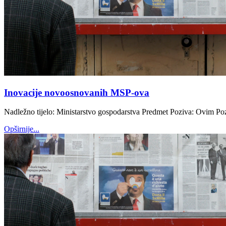
Inovacije novoosnovanih MSP-ova
Nadležno tijelo: Ministarstvo gospodarstva Predmet Poziva: Ovim Poziv
Opširnije...