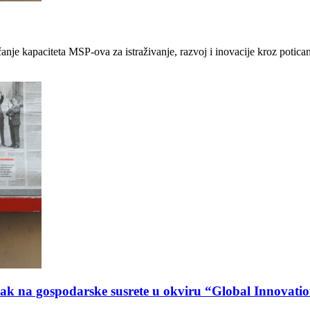
čanje kapaciteta MSP-ova za istraživanje, razvoj i inovacije kroz potican
azak na gospodarske susrete u okviru “Global Innovat