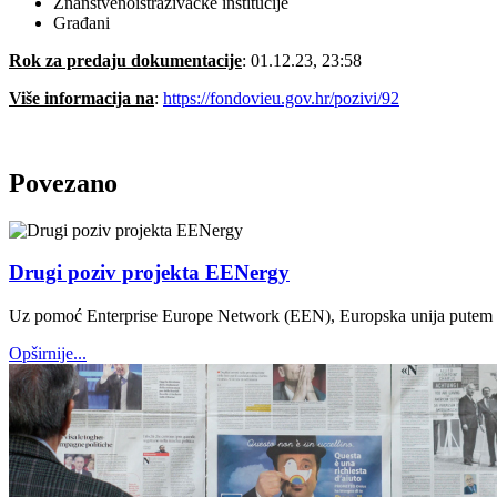
Znanstvenoistraživačke institucije
Građani
Rok za predaju dokumentacije
: 01.12.23, 23:58
Više informacija na
:
https://fondovieu.gov.hr/pozivi/92
Povezano
Drugi poziv projekta EENergy
Uz pomoć Enterprise Europe Network (EEN), Europska unija putem proj
Opširnije...