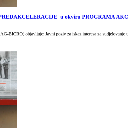
u FAZI PREDAKCELERACIJE u okviru PROGRAMA AKCEL
e (HAMAG-BICRO) objavljuje: Javni poziv za iskaz interesa za su