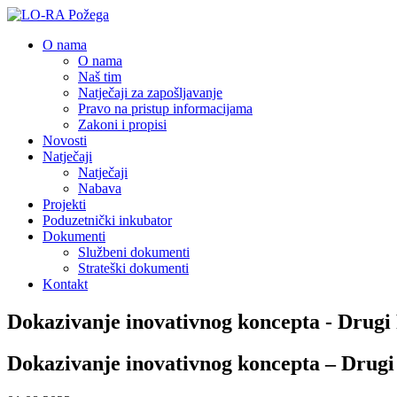
O nama
O nama
Naš tim
Natječaji za zapošljavanje
Pravo na pristup informacijama
Zakoni i propisi
Novosti
Natječaji
Natječaji
Nabava
Projekti
Poduzetnički inkubator
Dokumenti
Službeni dokumenti
Strateški dokumenti
Kontakt
Dokazivanje inovativnog koncepta - Drugi
Dokazivanje inovativnog koncepta – Drugi