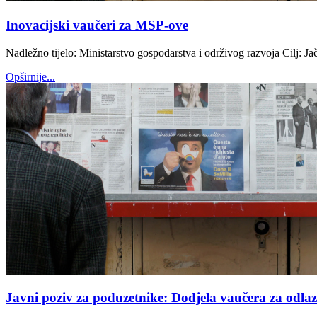
Inovacijski vaučeri za MSP-ove
Nadležno tijelo: Ministarstvo gospodarstva i održivog razvoja Cilj: Ja
Opširnije...
Javni poziv za poduzetnike: Dodjela vaučera za odl