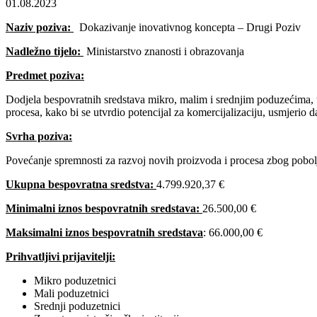
01.08.2023
Naziv poziva:
Dokazivanje inovativnog koncepta – Drugi Poziv
Nadležno tijelo:
Ministarstvo znanosti i obrazovanja
Predmet poziva:
Dodjela bespovratnih sredstava mikro, malim i srednjim poduzećima, te
procesa, kako bi se utvrdio potencijal za komercijalizaciju, usmjerio dal
Svrha poziva:
Povećanje spremnosti za razvoj novih proizvoda i procesa zbog poboljš
Ukupna bespovratna sredstva:
4.799.920,37 €
Minimalni iznos bespovratnih sredstava:
26.500,00 €
Maksimalni iznos bespovratnih sredstava
: 66.000,00 €
Prihvatljivi prijavitelji:
Mikro poduzetnici
Mali poduzetnici
Srednji poduzetnici