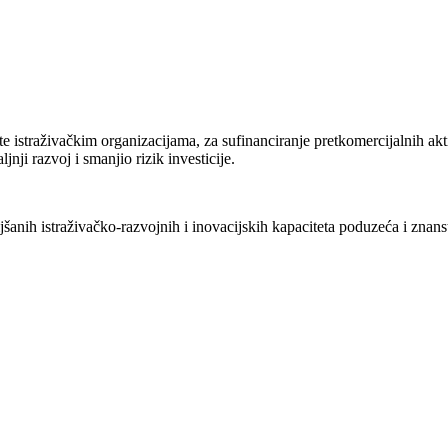
 istraživačkim organizacijama, za sufinanciranje pretkomercijalnih akti
jnji razvoj i smanjio rizik investicije.
anih istraživačko-razvojnih i inovacijskih kapaciteta poduzeća i znans