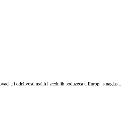
ija i održivosti malih i srednjih poduzeća u Europi, s naglas...