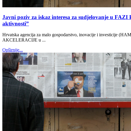
Javni poziv za iskaz interesa za sudjelovanje 
aktivnosti”
Hrvatska agencija za malo gospodarstvo, inovacije i investicij
AKCELERACIJE u ...
Opširnije...