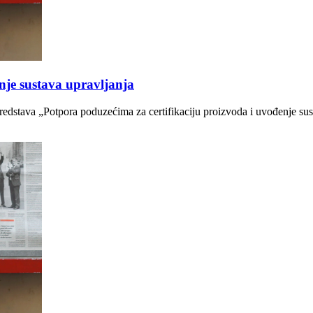
nje sustava upravljanja
redstava „Potpora poduzećima za certifikaciju proizvoda i uvođenje sust