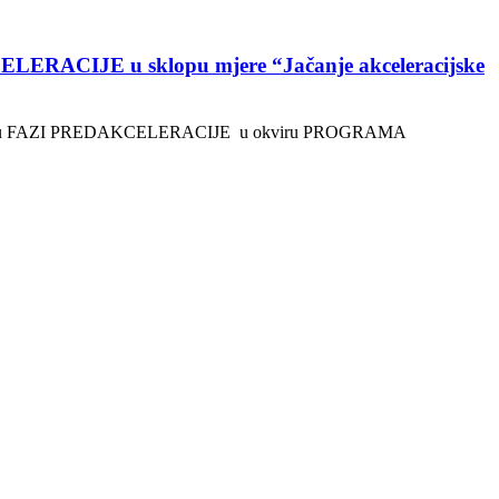
ERACIJE u sklopu mjere “Jačanje akceleracijske
djelovanje u FAZI PREDAKCELERACIJE u okviru PROGRAMA