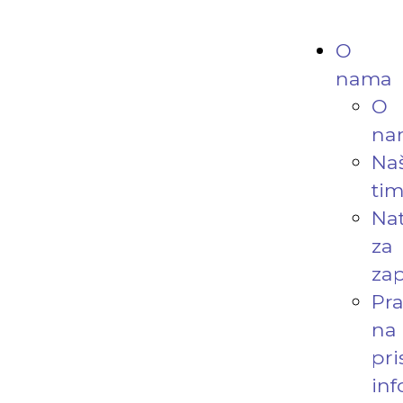
O
nama
O
na
Na
ti
Nat
za
zap
Pr
na
pri
in