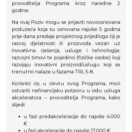
provoditelja Programa kroz naredne 2
godine.
Na ovaj Poziv mogu se prijaviti novoosnovana
poduzeća koja su osnovana najviše 5 godina
prije dana predaje projektnog prijedloga čiji je
razvoj djelatnosti ili proizvoda vezan uz
inovativna rješenja, usluge i tehnologije;
razvojni timovi te pojedinci (fizičke osobe) koji
razvijaju inovativni proizvod/uslugu koji se
trenutno nalaze u fazama TRL 5-8.
Korisnici će, u okviru ovog Programa, moći
ostvariti nefinancijsku potporu u vidu usluga
akceleratora – provoditelja Programa, kako
slijedi:
u fazi predakceleracije do najviše 4.000
€
u fazi akceleracije do najviše 17.000 €