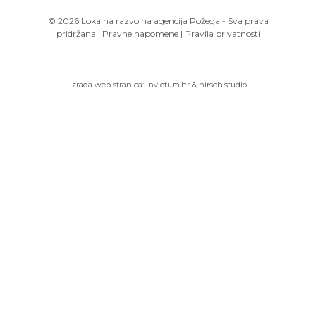
© 2026 Lokalna razvojna agencija Požega - Sva prava
pridržana
|
Pravne napomene
|
Pravila privatnosti
Izrada web stranica:
invictum.hr
&
hirsch.studio