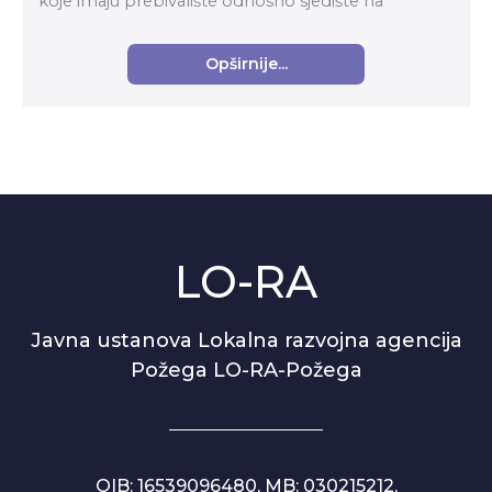
koje imaju prebivalište odnosno sjedište na
području Županije, a koje ispunjavaju uvjete utvr...
Opširnije...
LO-RA
Javna ustanova Lokalna razvojna agencija
Požega LO-RA-Požega
OIB: 16539096480, MB: 030215212,