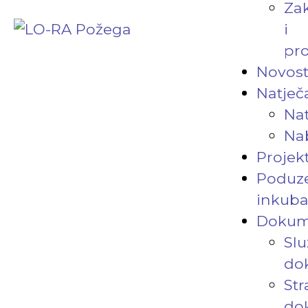
Za
i
pro
Novost
Natječa
Nat
Na
Projekt
Poduze
inkuba
Dokum
Slu
do
Str
do