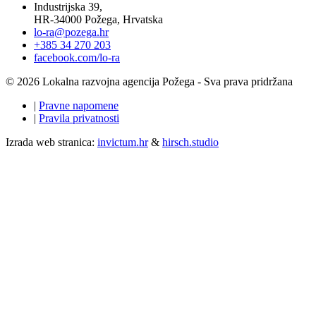
Industrijska 39,
HR-34000 Požega, Hrvatska
lo-ra@pozega.hr
+385 34 270 203
facebook.com/lo-ra
© 2026 Lokalna razvojna agencija Požega - Sva prava pridržana
|
Pravne napomene
|
Pravila privatnosti
Izrada web stranica:
invictum.hr
&
hirsch.studio