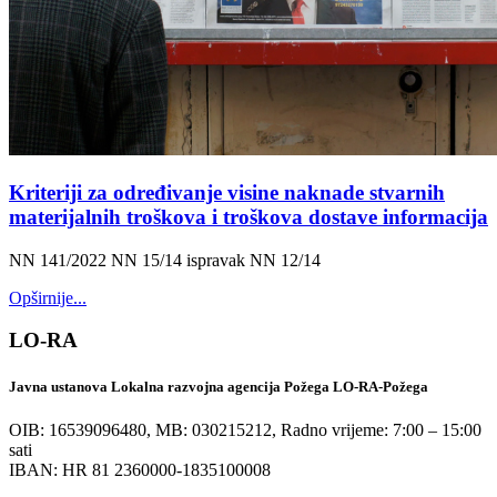
Kriteriji za određivanje visine naknade stvarnih
materijalnih troškova i troškova dostave informacija
NN 141/2022 NN 15/14 ispravak NN 12/14
Opširnije...
LO-RA
Javna ustanova Lokalna razvojna agencija Požega LO-RA-Požega
OIB: 16539096480, MB: 030215212,
Radno vrijeme: 7:00 – 15:00
sati
IBAN: HR 81 2360000-1835100008