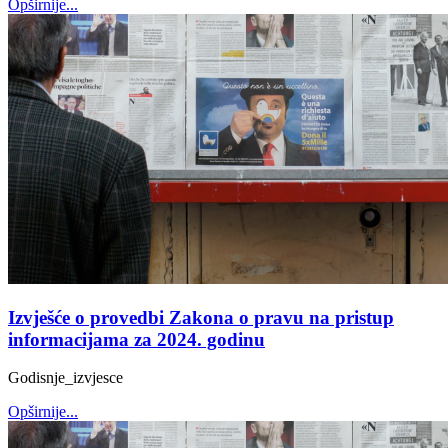
Opširnije...
Izvješće o provedbi Zakona o pravu na pristup
informacijama za 2024. godinu
Godisnje_izvjesce
Opširnije...