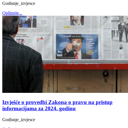
Godisnje_izvjesce
Opširnije...
Izvješće o provedbi Zakona o pravu na pristup
informacijama za 2024. godinu
Godisnje_izvjesce