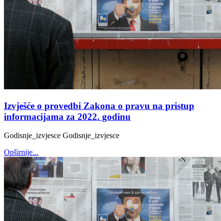
Izvješće o provedbi Zakona o pravu na pristup
informacijama za 2022. godinu
Godisnje_izvjesce Godisnje_izvjesce
Opširnije...