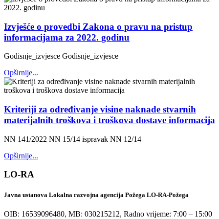
Izvješće o provedbi Zakona o pravu na pristup
informacijama za 2022. godinu
Godisnje_izvjesce Godisnje_izvjesce
Opširnije...
Kriteriji za određivanje visine naknade stvarnih
materijalnih troškova i troškova dostave informacija
NN 141/2022 NN 15/14 ispravak NN 12/14
Opširnije...
LO-RA
Javna ustanova Lokalna razvojna agencija Požega LO-RA-Požega
OIB: 16539096480, MB: 030215212,
Radno vrijeme: 7:00 – 15:00