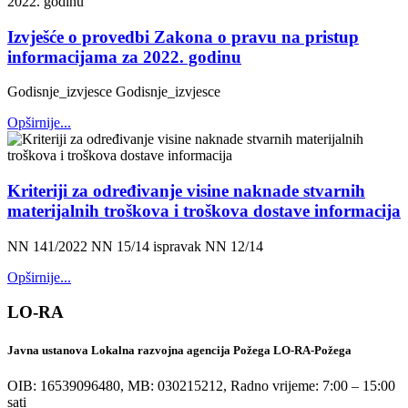
Izvješće o provedbi Zakona o pravu na pristup
informacijama za 2022. godinu
Godisnje_izvjesce Godisnje_izvjesce
Opširnije...
Kriteriji za određivanje visine naknade stvarnih
materijalnih troškova i troškova dostave informacija
NN 141/2022 NN 15/14 ispravak NN 12/14
Opširnije...
LO-RA
Javna ustanova Lokalna razvojna agencija Požega LO-RA-Požega
OIB: 16539096480, MB: 030215212,
Radno vrijeme: 7:00 – 15:00
sati