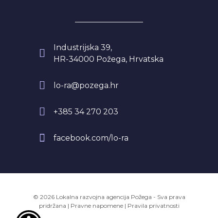
Industrijska 39,
HR-34000 Požega, Hrvatska
lo-ra@pozega.hr
+385 34 270 203
facebook.com/lo-ra
© 2026 Lokalna razvojna agencija Požega - Sva prava
pridržana
|
Pravne napomene
|
Pravila privatnosti