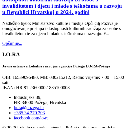
invaliditetom i djecu i mlade s teškoćama u razvoju
u Republici Hrvatskoj u 2024. godini
Nadležno tijelo: Ministarstvo kulture i medija Opći cilj Poziva je
omogućavanje pristupa i dostupnosti kulturnih sadržaja za osobe s
invaliditetom te za djecu i mlade s teškoćama u razvoju. F...
Opširnije...
LO-RA
Javna ustanova Lokalna razvojna agencija Požega LO-RA-Požega
OIB: 16539096480, MB: 030215212,
Radno vrijeme: 7:00 – 15:00
sati
IBAN: HR 81 2360000-1835100008
Industrijska 39,
HR-34000 Požega, Hrvatska
lo-ra@pozega.hr
+385 34 270 203
facebook.com/lo-ra
© 2026 Lokalna razvojna agencija Požega - Sva prava pridržana