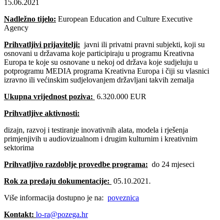
15.06.2021
Nadležno tijelo:
European Education and Culture Executive
Agency
Prihvatljivi prijavitelji:
javni ili privatni pravni subjekti, koji su
osnovani u državama koje participiraju u programu Kreativna
Europa te koje su osnovane u nekoj od država koje sudjeluju u
potprogramu MEDIA programa Kreativna Europa i čiji su vlasnici
izravno ili većinskim sudjelovanjem državljani takvih zemalja
Ukupna vrijednost poziva:
6.320.000 EUR
Prihvatljive aktivnosti:
dizajn, razvoj i testiranje inovativnih alata, modela i rješenja
primjenjivih u audiovizualnom i drugim kulturnim i kreativnim
sektorima
Prihvatljivo razdoblje provedbe programa:
do 24 mjeseci
Rok za predaju dokumentacije:
05.10.2021.
Više informacija dostupno je na:
poveznica
Kontakt:
lo-ra@pozega.hr