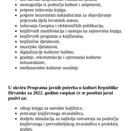
monografija iz područja kulture i umjetnosti,
potpore izdavanju knjiga,
potpore inozemnim nakladnicima za objavljivanje
prijevoda djela hrvatskih autora,
izdavanja časopisa i elektroničkih publikacija,
književnih manifestacija i nastupa na sajmovima knjiga,
književnih programa u knjižarama,
knjižnične djelatnosti,
muzejske djelatnosti,
digitalizacije kulturne baštine,
gradnje, rekonstrukcije i opremanja kulturne
infrastrukture,
međunarodne kulturne suradnje.
U okviru Programa javnih potreba u kulturi Republike
Hrvatske za 2022. godinu raspisat će se posebni javni
pozivi za:
otkup knjiga za narodne knjižnice,
poticanje književnoga stvaralaštva,
dodjelu stimulacija za najbolja ostvarenja na području
književnoga i prevoditeljskog stvaralaštva u protekloj
godini,