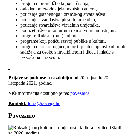
programe promidžbe knjige i čitanja,
ogledne prijevode djela hrvatskih autora,
poticanje glazbenoga i dramskog stvaralaštva,
poticanje stvaralaštva plesnih umjetnika,
poticanje stvaralaštva vizualnih umjetnika,
poduzetništvo u kulturnim i kreativnim industrijama,
program Ruksak (pun) kulture,
programe koji potiču razvoj publike u kulturi,
programe koji omogućuju pristup i dostupnost kulturnih
sadržaja za osobe s invaliditetom i djecu i mlade s
teškoćama u razvoju.
Prijave se podnose u razdoblju:
od 20. rujna do 20.
listopada 2021. godine.
Više informacija dostupno je na:
poveznica
Kontakt:
lo-ra@pozega.hr
Povezano