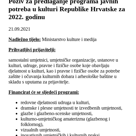
Poziv za predlaganje programa javnih
potreba u kulturi Republike Hrvatske za
2022. godinu
21.09.2021
Nadležno tijelo:
Ministarstvo kulture i medija
Prihvatljivi prijavitelji:
samostalni umjetnici, umjetničke organizacije, ustanove u
kulturi, udruge, pravne i fizičke osobe koje obavljaju
djelatnost u kulturi, kao i pravne i fizičke osobe za potrebe
zaštite i očuvanja kulturnih dobara i arheološke baštine u
skladu s uputama za prijavitelje.
Financirat će se sljedeći programi:
redovne djelatnosti udruga u kulturi,
dramske i plesne umjetnosti te izvedbenih umjetnosti,
glazbe i glazbeno-scenske umjetnosti,
kulturno-umjetničkog amaterizma (glazbenog i
folklornog),
vizualnih umjetnosti,
inovativnih umjetničkih i kulturnih praksi,