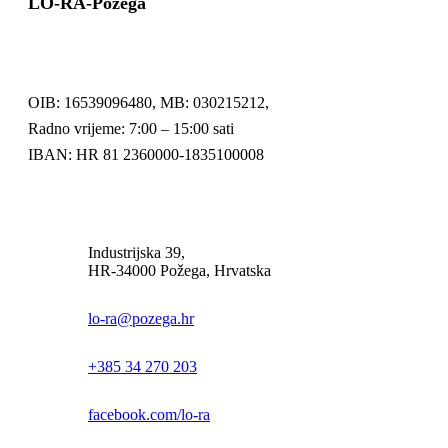
LO-RA-Požega
OIB: 16539096480, MB: 030215212,
Radno vrijeme: 7:00 – 15:00 sati
IBAN: HR 81 2360000-1835100008
Industrijska 39,
HR-34000 Požega, Hrvatska
lo-ra@pozega.hr
+385 34 270 203
facebook.com/lo-ra