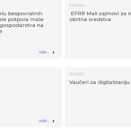
21.03.2024
jelu bespovratnih
EFRR Mali zajmovi za in
ele potpora male
obrtna sredstva
a gospodarstva na
e
više...
31.10.2023
Vaučeri za digitalizaciju
više...