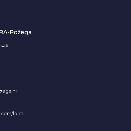
-RA-Požega
sati
zega.hr
.com/lo-ra