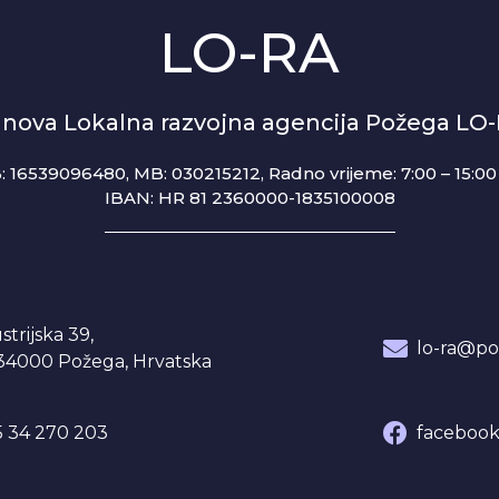
LO-RA
anova Lokalna razvojna agencija Požega LO
: 16539096480, MB: 030215212,
Radno vrijeme: 7:00 – 15:00 
IBAN: HR 81 2360000-1835100008
strijska 39,
lo-ra@po
34000 Požega, Hrvatska
 34 270 203
facebook