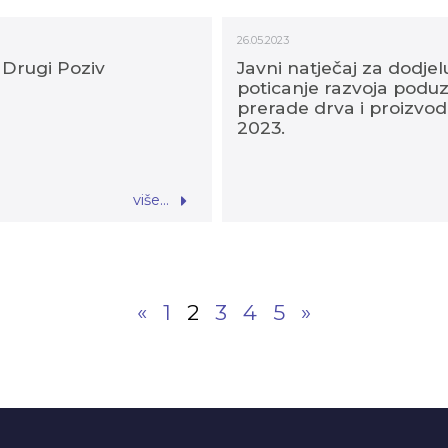
26.05.2023
 Drugi Poziv
Javni natječaj za dodje
poticanje razvoja poduze
prerade drva i proizvo
2023.
više...
«
1
2
3
4
5
»