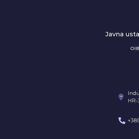
Javna ust
OIB
Indu
HR-
+385