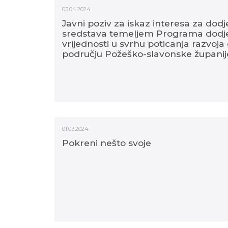
03.04.2024
Javni poziv za iskaz interesa za dod
sredstava temeljem Programa dodj
vrijednosti u svrhu poticanja razvoj
području Požeško-slavonske županij
01.03.2024
Pokreni nešto svoje