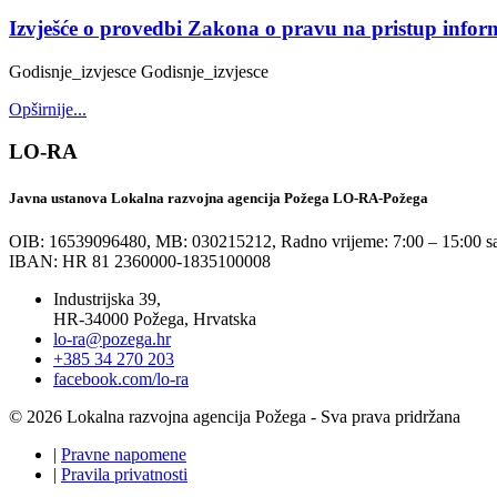
Izvješće o provedbi Zakona o pravu na pristup info
Godisnje_izvjesce Godisnje_izvjesce
Opširnije...
LO-RA
Javna ustanova Lokalna razvojna agencija Požega LO-RA-Požega
OIB: 16539096480, MB: 030215212,
Radno vrijeme: 7:00 – 15:00 sa
IBAN: HR 81 2360000-1835100008
Industrijska 39,
HR-34000 Požega, Hrvatska
lo-ra@pozega.hr
+385 34 270 203
facebook.com/lo-ra
© 2026 Lokalna razvojna agencija Požega - Sva prava pridržana
|
Pravne napomene
|
Pravila privatnosti