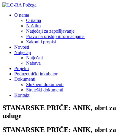
O nama
O nama
Naš tim
Natječaji za zapošljavanje
Pravo na pristup informacijama
Zakoni i propisi
Novosti
Natječaji
Natječaji
Nabava
Projekti
Poduzetnički inkubator
Dokumenti
Službeni dokumenti
Strateški dokumenti
Kontakt
STANARSKE PRIČE: ANIK, obrt za
usluge
STANARSKE PRIČE: ANIK, obrt za