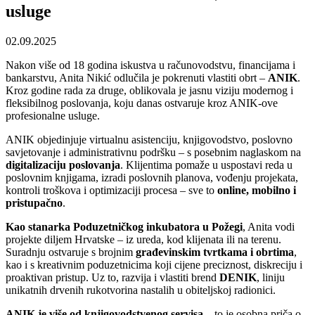
usluge
02.09.2025
Nakon više od 18 godina iskustva u računovodstvu, financijama i
bankarstvu, Anita Nikić odlučila je pokrenuti vlastiti obrt –
ANIK
.
Kroz godine rada za druge, oblikovala je jasnu viziju modernog i
fleksibilnog poslovanja, koju danas ostvaruje kroz ANIK-ove
profesionalne usluge.
ANIK objedinjuje virtualnu asistenciju, knjigovodstvo, poslovno
savjetovanje i administrativnu podršku – s posebnim naglaskom na
digitalizaciju poslovanja
. Klijentima pomaže u uspostavi reda u
poslovnim knjigama, izradi poslovnih planova, vođenju projekata,
kontroli troškova i optimizaciji procesa – sve to
online, mobilno i
pristupačno
.
Kao stanarka Poduzetničkog inkubatora u Požegi
, Anita vodi
projekte diljem Hrvatske – iz ureda, kod klijenata ili na terenu.
Suradnju ostvaruje s brojnim
građevinskim tvrtkama i obrtima
,
kao i s kreativnim poduzetnicima koji cijene preciznost, diskreciju i
proaktivan pristup. Uz to, razvija i vlastiti brend
DENIK
, liniju
unikatnih drvenih rukotvorina nastalih u obiteljskoj radionici.
ANIK je više od knjigovodstvenog servisa
– to je osobna priča o