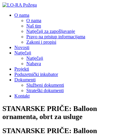
O nama
O nama
Naš tim
Natječaji za zapošljavanje
Pravo na pristup informacijama
Zakoni i propisi
Novosti
Natječaji
Natječaji
Nabava
Projekti
Poduzetnički inkubator
Dokumenti
Službeni dokumenti
Strateški dokumenti
Kontakt
STANARSKE PRIČE: Balloon
ornamenta, obrt za usluge
STANARSKE PRIČE: Balloon