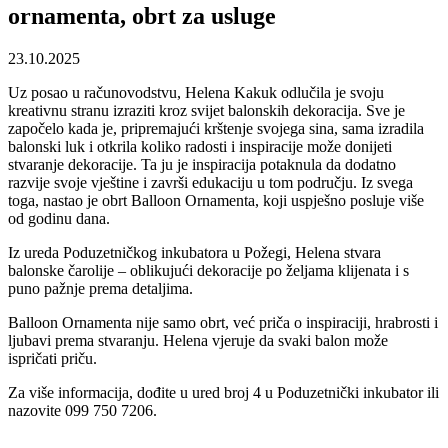
ornamenta, obrt za usluge
23.10.2025
Uz posao u računovodstvu, Helena Kakuk odlučila je svoju
kreativnu stranu izraziti kroz svijet balonskih dekoracija. Sve je
započelo kada je, pripremajući krštenje svojega sina, sama izradila
balonski luk i otkrila koliko radosti i inspiracije može donijeti
stvaranje dekoracije. Ta ju je inspiracija potaknula da dodatno
razvije svoje vještine i završi edukaciju u tom području. Iz svega
toga, nastao je obrt Balloon Ornamenta, koji uspješno posluje više
od godinu dana.
Iz ureda Poduzetničkog inkubatora u Požegi, Helena stvara
balonske čarolije – oblikujući dekoracije po željama klijenata i s
puno pažnje prema detaljima.
Balloon Ornamenta nije samo obrt, već priča o inspiraciji, hrabrosti i
ljubavi prema stvaranju. Helena vjeruje da svaki balon može
ispričati priču.
Za više informacija, dođite u ured broj 4 u Poduzetnički inkubator ili
nazovite 099 750 7206.