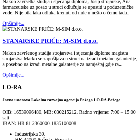
Nakon završetka studija i stjecanja diploma, Josip strojarske, Ana
farmaceutske uz posao u struci odlučuju se upustiti u poduzetničke
vode. Nije bila laka odluka krenuti od nule u nešto o čemu tada...
Opširnije...
STANARSKE PRIČE: M-SIM d.o.o.
Nakon završenog studija strojarstva i stjecanja diplome magistra
strojarstva Marko se zapošljava u struci na izradi metalne galanterije,
a posebno na izradi metalne galanterije za namještaj gdje ra...
Opširnije...
LO-RA
Javna ustanova Lokalna razvojna agencija Požega LO-RA-Požega
OIB: 16539096480, MB: 030215212,
Radno vrijeme: 7:00 – 15:00
sati
IBAN: HR 81 2360000-1835100008
Industrijska 39,
HR-34000 Požega, Hrvatska