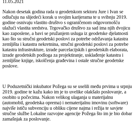
11.05.2021
Nakon desetak godina rada u geodetskom sektoru Jure i Ivan se
odlučuju na slijedeći korak u svojim karijerama te u svibnju 2019.
godine osnivaju vlastito društvo s ograničenom odgovornošću
ulažući vlastita sredstva. Trgovačko društvo za sad ima njih dvojicu
kao zaposlene, a bavi se pružanjem usluga iz geodetske djelatnosti
kao što su stručni geodetski poslovi za potrebe održavanja katastra
zemljišta i katastra nekretnina, stručni geodetski poslovi za potrebe
katastra infrastrukture, izrade parcelacijskih i geodetskih elaborata,
izrade geodetskih podloga za projektiranje, usklađenje katastra i
zemljišne knjige, iskolčenja građevina i ostale stručne geodetske
poslove.
U Poduzetnički inkubator Požega su se uselili među prvima u srpnju
2019. godine te kažu kako im je to uvelike olakšalo poslovanje, a
osobito u počecima. Nakon velikog ulaganja u materijalnu
(automobil, geodetska oprema) i nematerijalnu imovinu (software)
najviše ističu subvenciju u obliku cijene najma i režija te savjete
stručne službe Lokalne razvojne agencije Požega što im je bio dobar
zamašnjak za poslovanje.