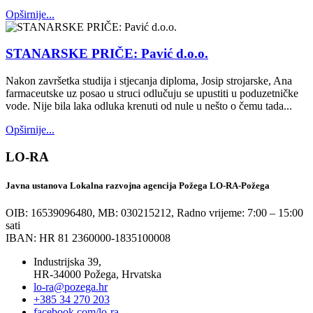
Opširnije...
STANARSKE PRIČE: Pavić d.o.o.
Nakon završetka studija i stjecanja diploma, Josip strojarske, Ana
farmaceutske uz posao u struci odlučuju se upustiti u poduzetničke
vode. Nije bila laka odluka krenuti od nule u nešto o čemu tada...
Opširnije...
LO-RA
Javna ustanova Lokalna razvojna agencija Požega LO-RA-Požega
OIB: 16539096480, MB: 030215212,
Radno vrijeme: 7:00 – 15:00
sati
IBAN: HR 81 2360000-1835100008
Industrijska 39,
HR-34000 Požega, Hrvatska
lo-ra@pozega.hr
+385 34 270 203
facebook.com/lo-ra