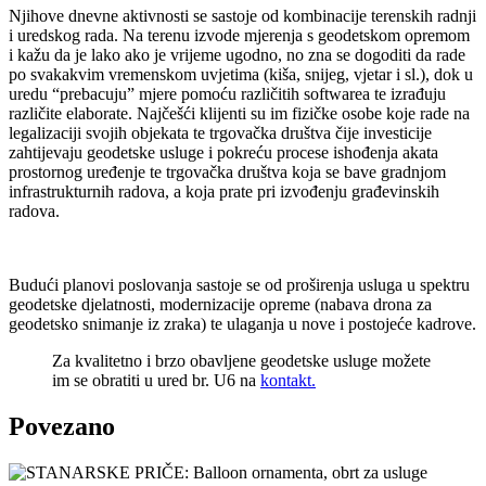
Njihove dnevne aktivnosti se sastoje od kombinacije terenskih radnji
i uredskog rada. Na terenu izvode mjerenja s geodetskom opremom
i kažu da je lako ako je vrijeme ugodno, no zna se dogoditi da rade
po svakakvim vremenskom uvjetima (kiša, snijeg, vjetar i sl.), dok u
uredu “prebacuju” mjere pomoću različitih softwarea te izrađuju
različite elaborate. Najčešći klijenti su im fizičke osobe koje rade na
legalizaciji svojih objekata te trgovačka društva čije investicije
zahtijevaju geodetske usluge i pokreću procese ishođenja akata
prostornog uređenje te trgovačka društva koja se bave gradnjom
infrastrukturnih radova, a koja prate pri izvođenju građevinskih
radova.
Budući planovi poslovanja sastoje se od proširenja usluga u spektru
geodetske djelatnosti, modernizacije opreme (nabava drona za
geodetsko snimanje iz zraka) te ulaganja u nove i postojeće kadrove.
Za kvalitetno i brzo obavljene geodetske usluge možete
im se obratiti u ured br. U6 na
kontakt.
Povezano