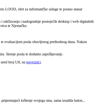
orio LOOD, obrt za informatičke usluge te postao stanar
o i održavanja i nadogradnje postojećih desktop i web digitalnih
evstva te Njemačke.
 dan te evaluacijom posla obavljenog prethodnog dana. Nakon
ira širenje posla te dodatno zapošljavanje.
u ured broj U8, na
poveznici
.
pripremajući krštenje svojega sina, sama izradila balon...