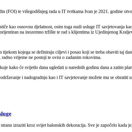
din (FOI) te višegodišnjeg rada u IT tvrtkama Ivan je 2021. godine otv
ističe kao osnovnu djelatnost, osim toga nudi usluge IT savjetovanja ka
rijentiran na inozemno tržište te rad s klijentima iz Ujedinjenog Kralj
 tijekom kojega se definiraju ciljevi i posao koji se treba obaviti taj
 radno vrijeme ne postoji te ovisi o zadanim rokovima.
čekuje kako će svijetlo dana ugledati u narednih godinu dana a zatim plan
o održavanje i nadogradnju kao i IT savjetovanje možete mu se obratiti 
luge
anu izraziti kroz svijet balonskih dekoracija. Sve je započelo kada je, 