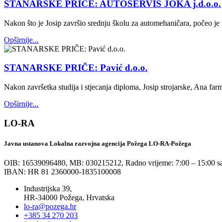
STANARSKE PRIČE: AUTOSERVIS JOKA j.d.o.o.
Nakon što je Josip završio srednju školu za automehaničara, počeo je r
Opširnije...
STANARSKE PRIČE: Pavić d.o.o.
Nakon završetka studija i stjecanja diploma, Josip strojarske, Ana far
Opširnije...
LO-RA
Javna ustanova Lokalna razvojna agencija Požega LO-RA-Požega
OIB: 16539096480, MB: 030215212,
Radno vrijeme: 7:00 – 15:00 sa
IBAN: HR 81 2360000-1835100008
Industrijska 39,
HR-34000 Požega, Hrvatska
lo-ra@pozega.hr
+385 34 270 203