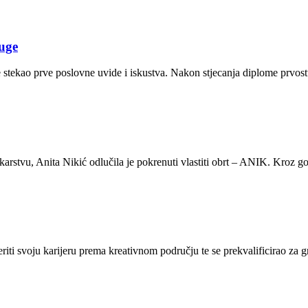
uge
je stekao prve poslovne uvide i iskustva. Nakon stjecanja diplome prvo
rstvu, Anita Nikić odlučila je pokrenuti vlastiti obrt – ANIK. Kroz god
ti svoju karijeru prema kreativnom području te se prekvalificirao za gr