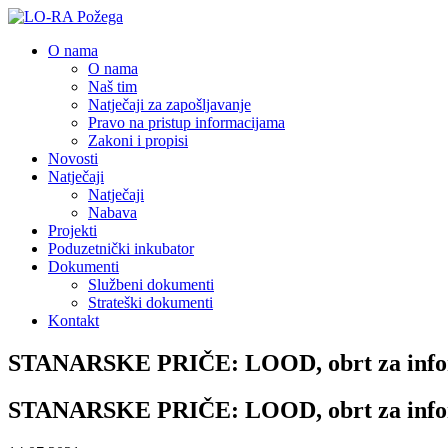
O nama
O nama
Naš tim
Natječaji za zapošljavanje
Pravo na pristup informacijama
Zakoni i propisi
Novosti
Natječaji
Natječaji
Nabava
Projekti
Poduzetnički inkubator
Dokumenti
Službeni dokumenti
Strateški dokumenti
Kontakt
STANARSKE PRIČE: LOOD, obrt za infor
STANARSKE PRIČE: LOOD, obrt za infor