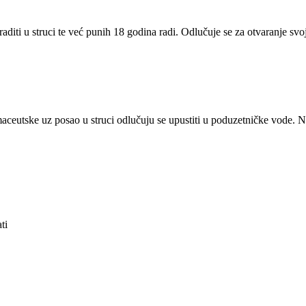
aditi u struci te već punih 18 godina radi. Odlučuje se za otvaranje svo
maceutske uz posao u struci odlučuju se upustiti u poduzetničke vode. Ni
ti