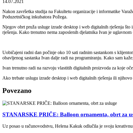
14.07.2021
Nakon završetka studija na Fakultetu organizacije i informatike Varaž
Poduzetničkog inkubatora Požega.
Njegov obrt pruža usluge izrade desktop i web digitalnih rješenja što 
rješenja. Kako trenutno nema zaposlenih djelatnika Ivan je uglavnom o
Uobičajeni radni dan počinje oko 10 sati radnim sastankom s klijentom
obavljenog sastanka Ivan dalje radi na programiranju. Kako sam kaže,
Ivan trenutno radi na razvoju vlastitih digitalnih proizvoda za koje o
Ako trebate uslugu izrade desktop i web digitalnih rješenja ili njihov
Povezano
STANARSKE PRIČE: Balloon ornamenta, obrt za us
Uz posao u računovodstvu, Helena Kakuk odlučila je svoju kreativnu str