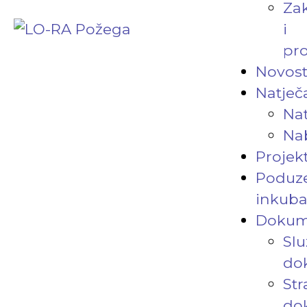
Za
i
pro
Novost
Natječa
Nat
Na
Projekt
Poduze
inkuba
Dokum
Slu
do
Str
do