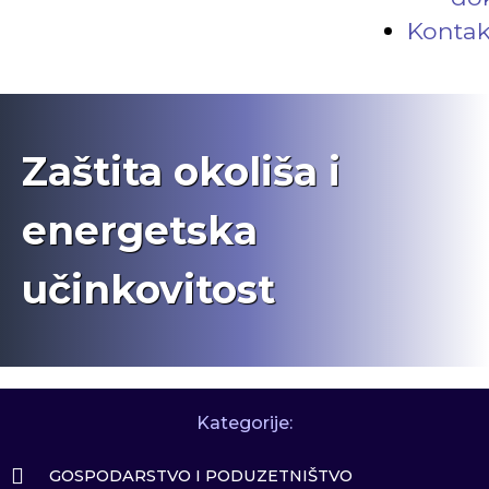
Kontak
Zaštita okoliša i
energetska
učinkovitost
Kategorije:
GOSPODARSTVO I PODUZETNIŠTVO