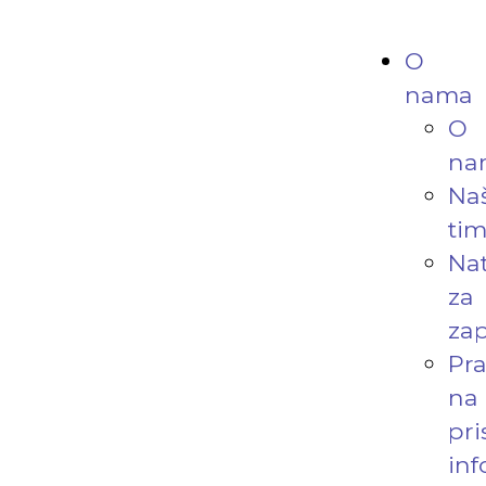
O
nama
O
na
Na
ti
Nat
za
zap
Pr
na
pri
in