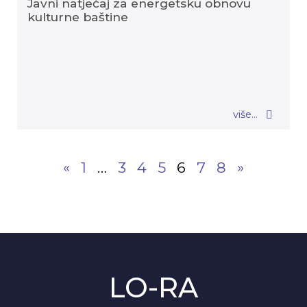
Javni natječaj za energetsku obnovu
kulturne baštine
više...
«
1
…
3
4
5
6
7
8
»
LO-RA