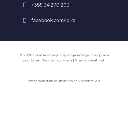
+385 34 270 203
facebook.com/lo-ra
© 2026 Lokalna razvojna agencija Požega - Sva prava
pridržana
|
Pravne napomene
|
Pravila privatnosti
Izrada web stranica:
invictum.hr
&
hirsch.studio