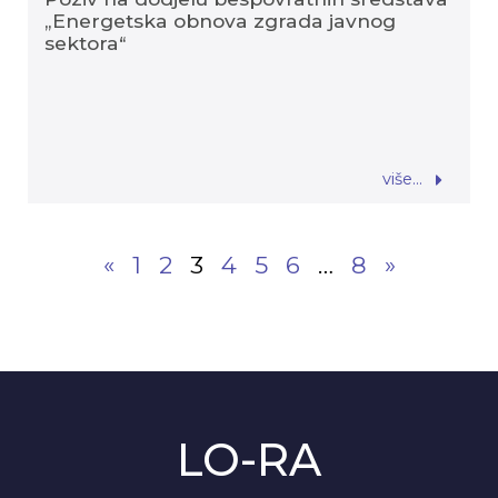
„Energetska obnova zgrada javnog
sektora“
više...
«
1
2
3
4
5
6
…
8
»
LO-RA