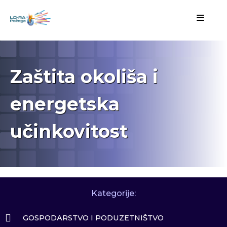
Zaštita okoliša i
energetska
učinkovitost
Kategorije:
GOSPODARSTVO I PODUZETNIŠTVO